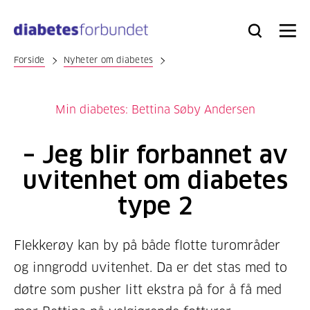
Til
hovedinnhold
Bli
Logg
Søk
Meny
medlem
inn
Forside
Nyheter om diabetes
Min diabetes: Bettina Søby Andersen
– Jeg blir forbannet av
uvitenhet om diabetes
type 2
Flekkerøy kan by på både flotte turområder
og inngrodd uvitenhet. Da er det stas med to
døtre som pusher litt ekstra på for å få med