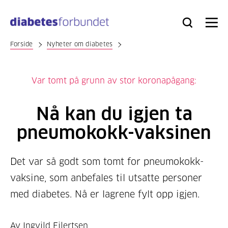
Til
hovedinnhold
Bli
Logg
Søk
Meny
medlem
inn
Forside
Nyheter om diabetes
Var tomt på grunn av stor koronapågang:
Nå kan du igjen ta
pneumokokk-vaksinen
Det var så godt som tomt for pneumokokk-
vaksine, som anbefales til utsatte personer
med diabetes. Nå er lagrene fylt opp igjen.
Av Ingvild Eilertsen