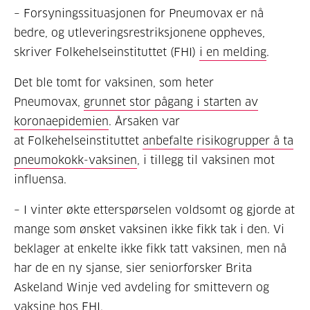
– Forsyningssituasjonen for Pneumovax er nå
bedre, og utleveringsrestriksjonene oppheves,
skriver Folkehelseinstituttet (FHI)
i en melding
.
Det ble tomt for vaksinen, som heter
Pneumovax,
grunnet stor pågang i starten av
koronaepidemien
. Årsaken var
at Folkehelseinstituttet
anbefalte risikogrupper å ta
pneumokokk-vaksinen
, i tillegg til vaksinen mot
influensa.
– I vinter økte etterspørselen voldsomt og gjorde at
mange som ønsket vaksinen ikke fikk tak i den. Vi
beklager at enkelte ikke fikk tatt vaksinen, men nå
har de en ny sjanse, sier seniorforsker Brita
Askeland Winje ved avdeling for smittevern og
vaksine hos FHI.