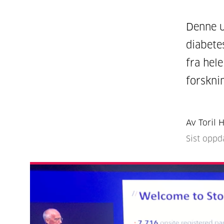
Denne u
diabete
fra hel
forskni
Av Toril 
Sist oppd