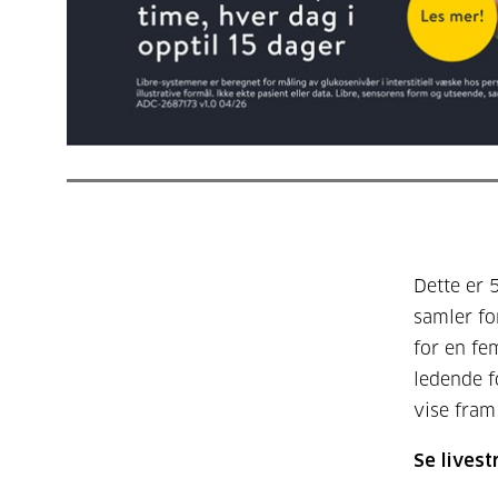
Dette er 
samler fo
for en fe
ledende f
vise fram
Se lives