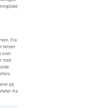
pningstale
nsen. Fra
t helsen
n over.
er med
jorde
ellers.
erer på
yheter fra