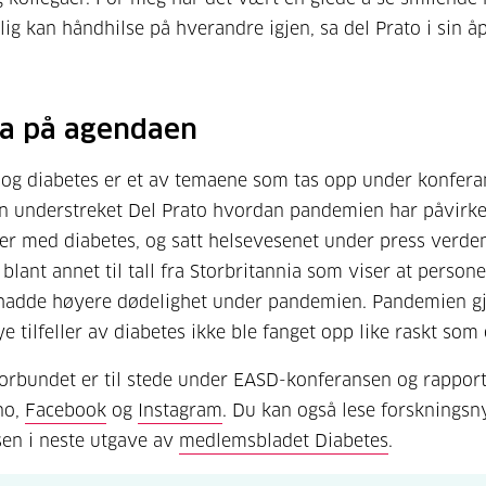
ig kan håndhilse på hverandre igjen, sa del Prato i sin å
a på agendaen
og diabetes er et av temaene som tas opp under konfera
en understreket Del Prato hvordan pandemien har påvirke
ner med diabetes, og satt helsevesenet under press verde
 blant annet til tall fra Storbritannia som viser at person
 hadde høyere dødelighet under pandemien. Pandemien g
e tilfeller av diabetes ikke ble fanget opp like raskt som 
orbundet er til stede under EASD-konferansen og rapport
no,
Facebook
og
Instagram
. Du kan også lese forskningsn
en i neste utgave av
medlemsbladet Diabetes
.