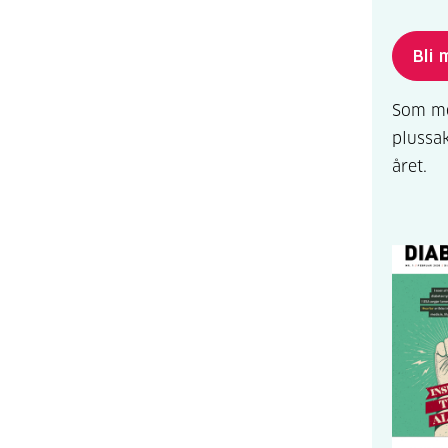
Bli
Som med
plussa
året.