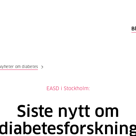
B
Nyheter om diabetes
EASD i Stockholm:
Siste nytt om
diabetesforsknin