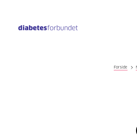
Til
hovedinnhold
Forside