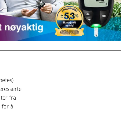
betes)
eresserte
ter fra
 for å