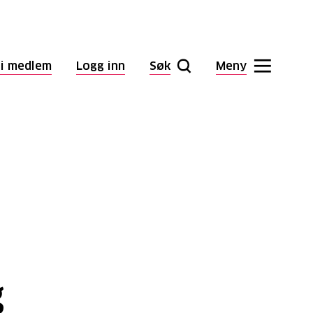
li medlem
Logg inn
Søk
Meny
g