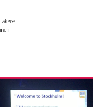
ltakere
innen