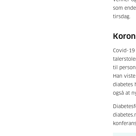
som endel
tirsdag.
Koron
Covid-19 
talerstol
til perso
Han viste
diabetes
også at ny
Diabetesf
diabetes.
konferans