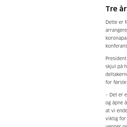
Tre år
Dette er 
arrangere
koronapan
konferans
President
skjul på 
deltakern
for første
– Det er 
og åpne å
at vi ende
viktig fo
venner og