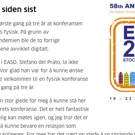
 siden sist
første gang på tre år at konferansen
s fysisk. På grunn av
demien ble de to forrige
ene avviklet digitalt.
 i EASD, Stefano del Prato, la ikke
hvor glad han var for å kunne ønske
e velkommen til en fysisk konferanse
 gang på tre år.
en stor glede for meg å kunne stå her
rets konferanse. Det er helt fantastisk
lig kan møtes igjen, og jeg tror det er
r å kunne bevare en relasjon som
 kollegaer. For meg har det vært en glede å se smilende 