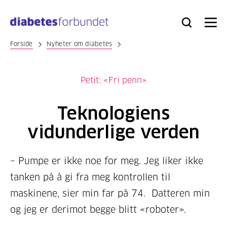
Til
hovedinnhold
Bli
Logg
Søk
Meny
medlem
inn
Forside
Nyheter om diabetes
Petit: «Fri penn»
Teknologiens
vidunderlige verden
– Pumpe er ikke noe for meg. Jeg liker ikke
tanken på å gi fra meg kontrollen til
maskinene, sier min far på 74. Datteren min
og jeg er derimot begge blitt «roboter».