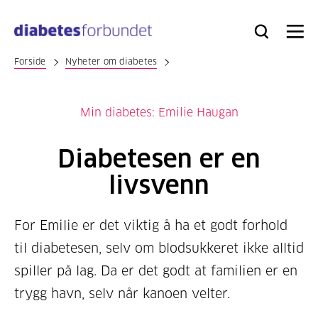
Til
hovedinnhold
Bli
Logg
Søk
Meny
medlem
inn
Forside
Nyheter om diabetes
Min diabetes: Emilie Haugan
Diabetesen er en
livsvenn
For Emilie er det viktig å ha et godt forhold
til diabetesen, selv om blodsukkeret ikke alltid
spiller på lag. Da er det godt at familien er en
trygg havn, selv når kanoen velter.