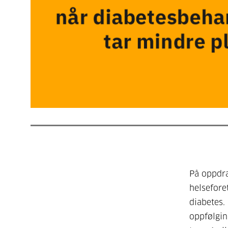
På oppdra
helsefore
diabetes.
oppfølgin