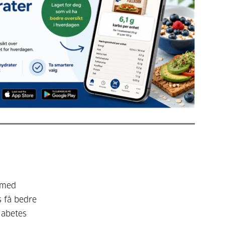
 med
s få bedre
iabetes