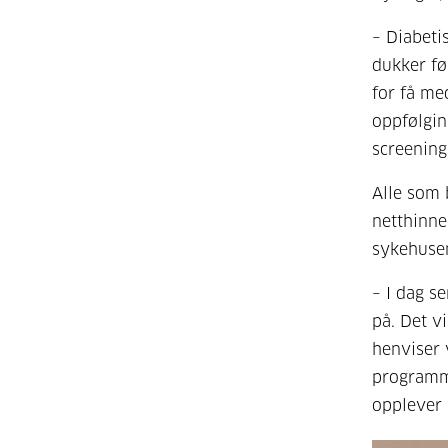
– Diabeti
dukker fø
for få me
oppfølgin
screening
Alle som 
netthinne
sykehusen
– I dag s
på. Det v
henviser 
programme
opplever å