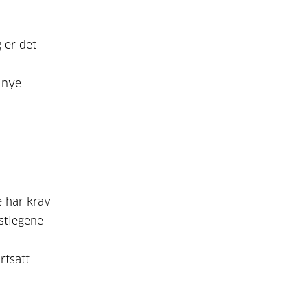
 er det
t nye
e har krav
astlegene
rtsatt