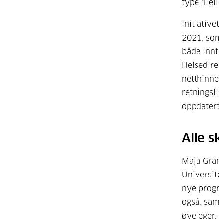
type 1 ell
Initiativ
2021, som
både innf
Helsedire
netthinne
retningsl
oppdatert
Alle s
Maja Gran
Universit
nye progr
også, sa
øyeleger,