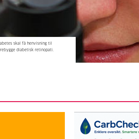
abetes skal få henvisning til
orebygge diabetisk retinopati.