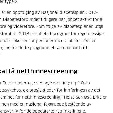
er type 2.
et er en oppfølging av Nasjonal diabetesplan 2017-
 Diabetesforbundet tidligere har jobbet aktivt for å
øre og videreføre. Som følge av diabetesplanen utga
ktoratet i 2018 et anbefalt program for regelmessige
undersøkelser for personer med diabetes. Det er
injene for dette programmet som nå har blitt
.
kal få netthinnescreening
 Erke er overlege ved øyeavdelingen på Oslo
etssykehus, og prosjektleder for innføringen av det
ammet for netthinnescreening i Helse Sør-Øst. Erke er
mmen med en nasjonal faggruppe bestående av
 ansvarlig for de oppdaterte retningslinjene.