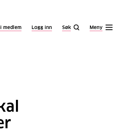
li medlem
Logg inn
Søk
Meny
kal
er