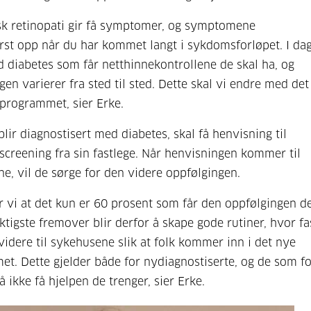
sk retinopati gir få symptomer, og symptomene
rst opp når du har kommet langt i sykdomsforløpet. I dag
d diabetes som får netthinnekontrollene de skal ha, og
gen varierer fra sted til sted. Dette skal vi endre med de
programmet, sier Erke.
blir diagnostisert med diabetes, skal få henvisning til
screening fra sin fastlege. Når henvisningen kommer til
e, vil de sørge for den videre oppfølgingen.
er vi at det kun er 60 prosent som får den oppfølgingen d
iktigste fremover blir derfor å skape gode rutiner, hvor f
videre til sykehusene slik at folk kommer inn i det nye
t. Dette gjelder både for nydiagnostiserte, og de som fo
 ikke få hjelpen de trenger, sier Erke.