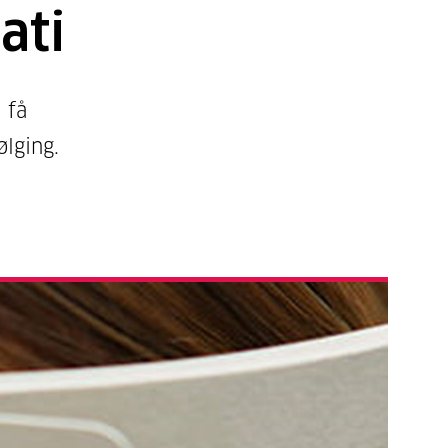
ati
 få
ølging.