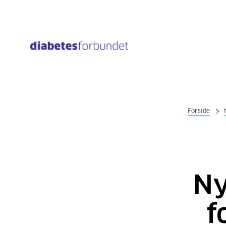
Til
hovedinnhold
Forside
Ny
f