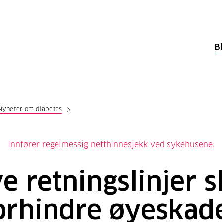
B
Nyheter om diabetes
Innfører regelmessig netthinnesjekk ved sykehusene:
e retningslinjer s
orhindre øyeskad