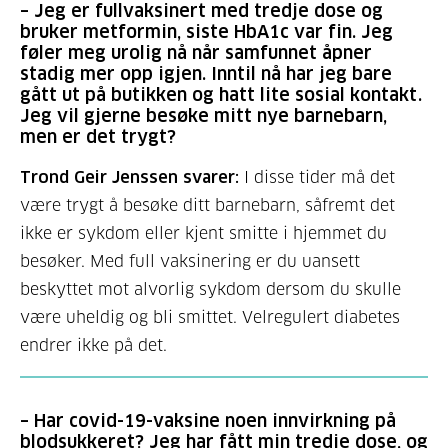
–
Jeg er fullvaksinert med tredje dose og
bruker metformin, siste HbA1c var fin. Jeg
føler meg urolig nå når samfunnet åpner
stadig mer opp igjen. Inntil nå har jeg bare
gått ut på butikken og hatt lite sosial kontakt.
Jeg vil gjerne besøke mitt nye barnebarn,
men er det trygt?
Trond Geir Jenssen svarer:
I disse tider må det
være trygt å besøke ditt barnebarn, såfremt det
ikke er sykdom eller kjent smitte i hjemmet du
besøker. Med full vaksinering er du uansett
beskyttet mot alvorlig sykdom dersom du skulle
være uheldig og bli smittet. Velregulert diabetes
endrer ikke på det.
–
Har covid-19-vaksine noen innvirkning på
blodsukkeret? Jeg har fått min tredje dose, og