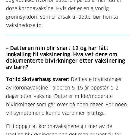
Jeg vet ikke hvorfor datteren på 15 år har fått en
dose koronavaksine. Hvis det er en alvorlig
grunnsykdom som er årsak til dette, bør hun ta
vaksinedose to.
–
Datteren min blir snart 12 og har fått
innkalling til vaksinering. Hva vet dere om
dokumenterte bivirkninger etter vaksinering
av barn?
Torild Skrivarhaug svarer:
De fleste bivirkninger
av koronavaksine i alderen 5-15 år oppstår 1-2
dager etter vaksine. Dette er milde/moderate
bivirkninger som går over på noen dager. For noen
vil symptomene kunne være mer kraftige.
FHI oppgir at koronavaksinene gir mer av de
vanlige bivirkningene enn det man er vant til for