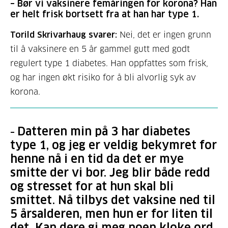
–
Bør vi vaksinere femåringen for korona? Han
er helt frisk bortsett fra at han har type 1.
Torild Skrivarhaug svarer:
Nei, det er ingen grunn
til å vaksinere en 5 år gammel gutt med godt
regulert type 1 diabetes. Han oppfattes som frisk,
og har ingen økt risiko for å bli alvorlig syk av
korona.
Datteren min på 3 har
diabetes
–
type 1, og jeg er veldig bekymret for
henne nå i en tid da det er mye
smitte der vi bor. Jeg blir både redd
og stresset for at hun skal bli
smittet. Nå tilbys det vaksine ned til
5 årsalderen, men hun er for liten til
det. Kan dere gi meg noen kloke ord