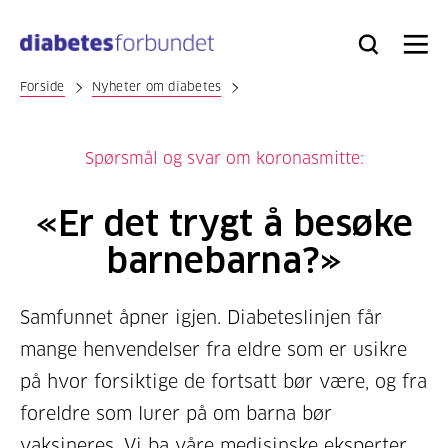
Til
hovedinnhold
Bli
Logg
Søk
Meny
medlem
inn
Forside
Nyheter om diabetes
Spørsmål og svar om koronasmitte:
«Er det trygt å besøke
barnebarna?»
Samfunnet åpner igjen. Diabeteslinjen får
mange henvendelser fra eldre som er usikre
på hvor forsiktige de fortsatt bør være, og fra
foreldre som lurer på om barna bør
vaksineres. Vi ba våre medisinske eksperter