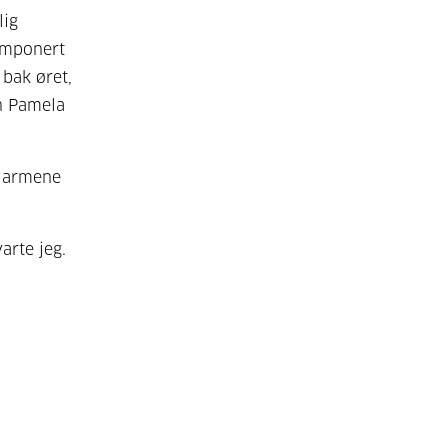
lig
imponert
bak øret,
n Pamela
å armene
varte jeg.