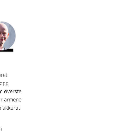
æret
 opp,
om øverste
når armene
å akkurat
i