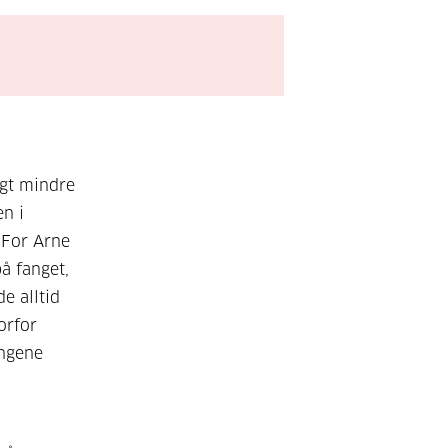
ngt mindre
en i
 For Arne
å fanget,
e alltid
orfor
ingene