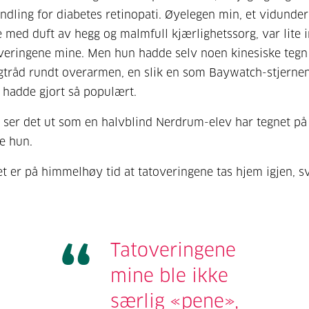
ndling for diabetes retinopati. Øyelegen min, et vidunder
med duft av hegg og malmfull kjærlighetssorg, var lite 
veringene mine. Men hun hadde selv noen kinesiske tegn 
gtråd rundt overarmen, en slik en som Baywatch-stjerne
 hadde gjort så populært.
 ser det ut som en halvblind Nerdrum-elev har tegnet p
te hun.
et er på himmelhøy tid at tatoveringene tas hjem igjen, s
Tatoveringene
mine ble ikke
særlig «pene»,