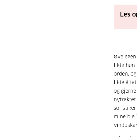
Les o
Øyelegen 
likte hun
orden, og
likte å t
og gjerne
nytraktet
sofistiker
mine ble 
vinduska