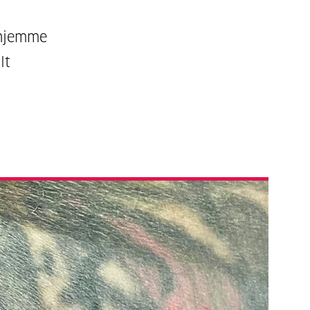
 hjemme
lt