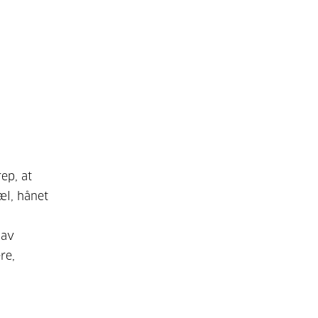
ep, at
æl, hånet
 av
re,