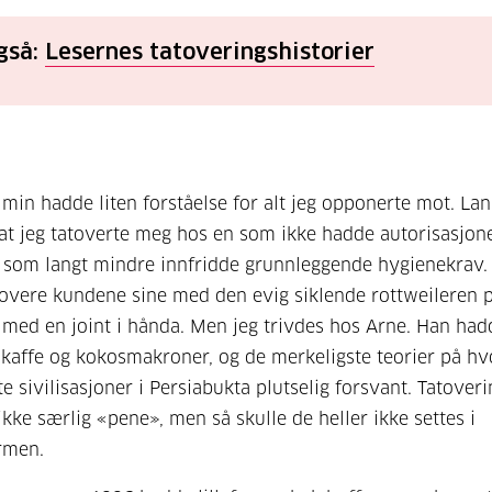
gså:
Lesernes tatoveringshistorier
min hadde liten forståelse for alt jeg opponerte mot. La
 at jeg tatoverte meg hos en som ikke hadde autorisasjon
 som langt mindre innfridde grunnleggende hygienekrav.
atovere kundene sine med den evig siklende rottweileren p
 med en joint i hånda. Men jeg trivdes hos Arne. Han hadd
 kaffe og kokosmakroner, og de merkeligste teorier på hv
te sivilisasjoner i Persiabukta plutselig forsvant. Tatover
ikke særlig «pene», men så skulle de heller ikke settes i
rmen.