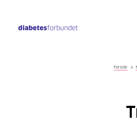
Til
hovedinnhold
Forside
T