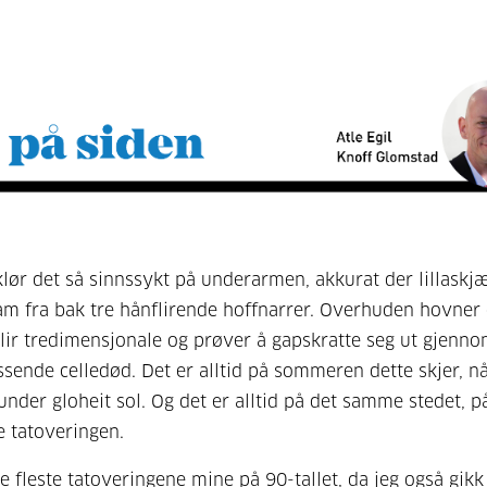
 klør det så sinnssykt på underarmen, akkurat der lillaskj
am fra bak tre hånflirende hoffnarrer. Overhuden hovner
lir tredimensjonale og prøver å gapskratte seg ut gjenn
assende celledød. Det er alltid på sommeren dette skjer, 
under gloheit sol. Og det er alltid på det samme stedet, p
e tatoveringen.
e fleste tatoveringene mine på 90-tallet, da jeg også gikk 