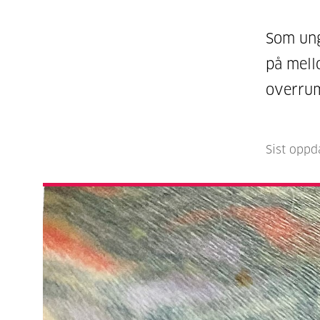
Som ung
på mello
overrum
Sist oppd