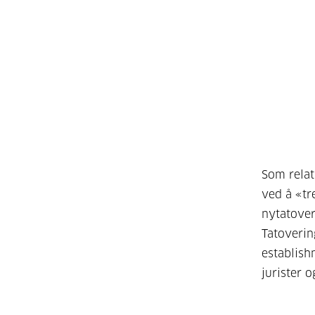
Som relat
ved å «tr
nytatover
Tatoverin
establish
jurister o