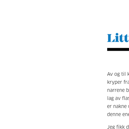
Av og til
kryper fr
narrene b
lag av fl
er nakne 
denne en
Jeg fikk d