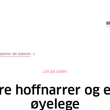
B
Nyheter om diabetes
Litt på siden:
re hoffnarrer og 
øyelege