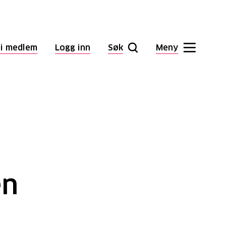
li medlem
Logg inn
Søk
Meny
en