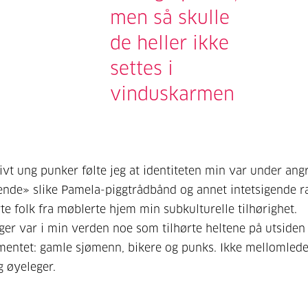
men så skulle
de heller ikke
settes i
vinduskarmen
ivt ung punker følte jeg at identiteten min var under angr
ende» slike Pamela-piggtrådbånd og annet intetsigende r
te folk fra møblerte hjem min subkulturelle tilhørighet.
ger var i min verden noe som tilhørte heltene på utsiden
mentet: gamle sjømenn, bikere og punks. Ikke mellomlede
g øyeleger.