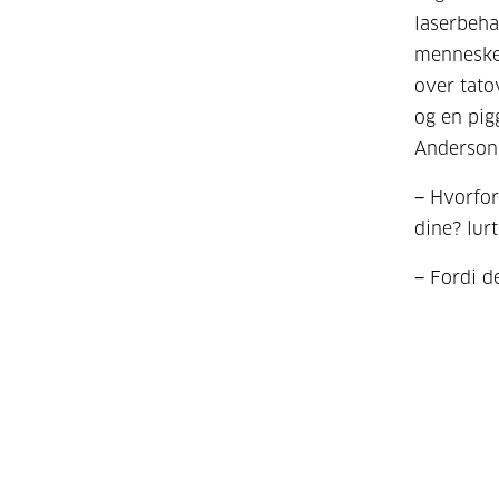
laserbeha
menneske 
over tato
og en pig
Anderson
− Hvorfor
dine? lur
− Fordi d