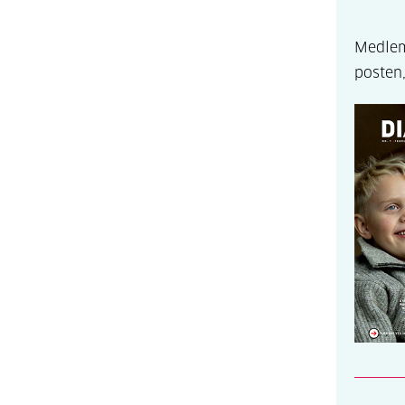
Medlemm
posten,