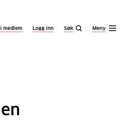
li medlem
Logg inn
Søk
Meny
 en