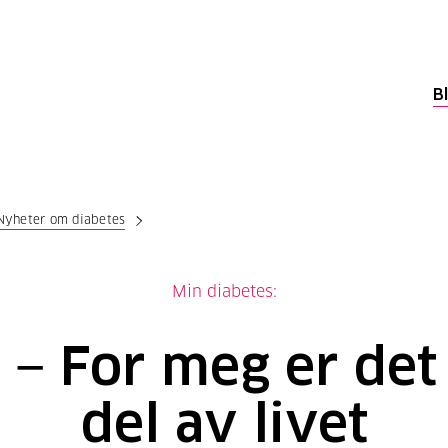
B
Nyheter om diabetes
Min diabetes:
) − For meg er det
del av livet