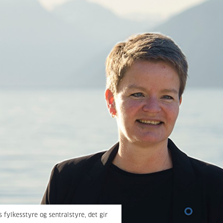
fylkesstyre og sentralstyre, det gir