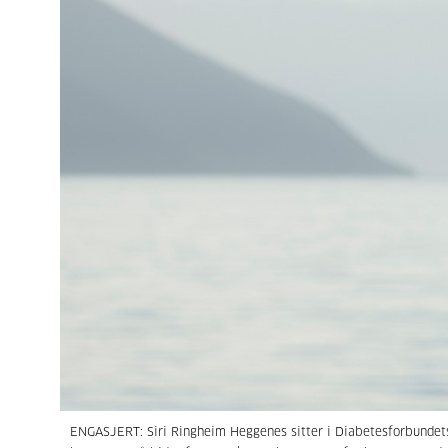
ENGASJERT: Siri Ringheim Heggenes sitter i Diabetesforbundets 