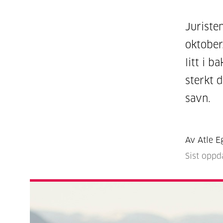
Juristen
oktober
litt i b
sterkt 
savn.
Av Atle E
Sist oppd