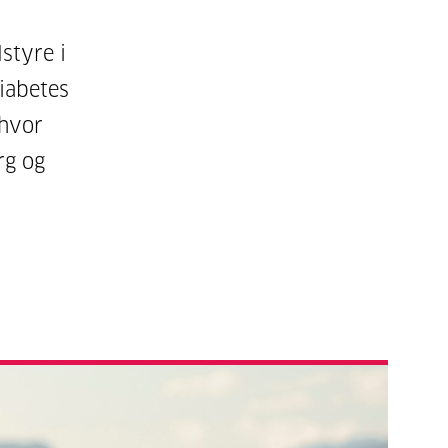
lstyre i
iabetes
 hvor
rg og