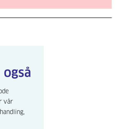
 også
ode
r vår
handling,