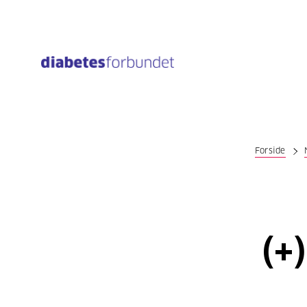
Til
hovedinnhold
Forside
(+