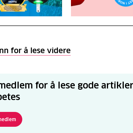
nn for å lese videre
 medlem for å lese gode artikle
betes
 medlem