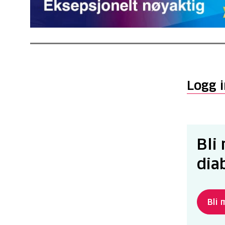
Logg i
Bli
dia
Bli