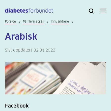
Til
hovedinnhold
Bli
Logg
Søk
Meny
medlem
inn
Forside
På flere språk
Innvandrere
Arabisk
Sist oppdatert 02.01.2023
Facebook