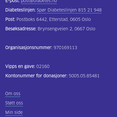
E-post:
post@diabetes.no
Diabeteslinjen:
Spør Diabeteslinjen 815 21 948
Post:
Postboks 6442, Etterstad, 0605 Oslo
Besøksadresse:
Brynsengveien 2, 0667 Oslo
Organisasjonsnummer:
970169113
Vipps en gave:
02160
Kontonummer for donasjoner:
5005.05.85481
Om oss
Støtt oss
Min side