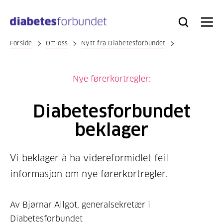
Til
hovedinnhold
Bli
Logg
Søk
Meny
medlem
inn
Forside
Om oss
Nytt fra Diabetesforbundet
Nye førerkortregler:
Diabetesforbundet
beklager
Vi beklager å ha videreformidlet feil
informasjon om nye førerkortregler.
Av Bjørnar Allgot, generalsekretær i
Diabetesforbundet