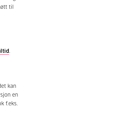
tt til
ltid
.
det kan
rsjon en
k f.eks.