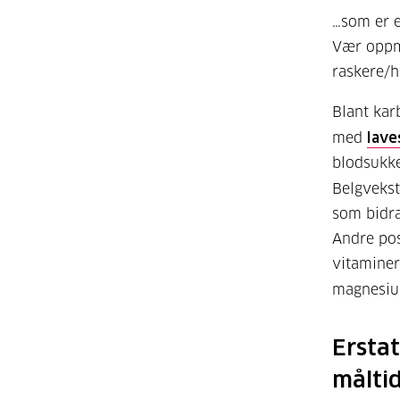
…som er e
Vær oppme
raskere/h
Blant kar
med
lave
blodsukke
Belgvekst
som bidrar
Andre pos
vitaminer,
magnesiu
Erstat
målti