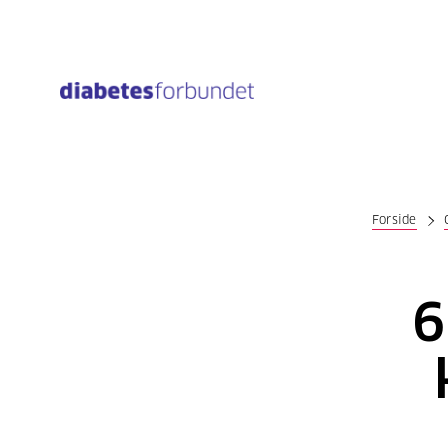
Til
hovedinnhold
Forside
6