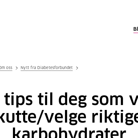
B
Om oss
Nytt fra Diabetesforbundet
 tips til deg som v
kutte/velge riktig
karbohydrater