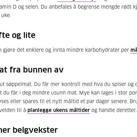
itamin D og selen. Du anbefales å begrense mengde rødt kjø
 uke.
fte og lite
 gjøre det enklere og innta mindre karbohydrater per
må
at fra bunnen av
 ut søppelmat. Du får mer kontroll med hva du spiser og 
 at du får i deg mindre usunn mat. Mye kan lages i stor po
ses eller spares til et nytt måltid et par dager senere. Bru
elden til å
planlegge ukens måltider
og handle deretter.
mer belgvekster