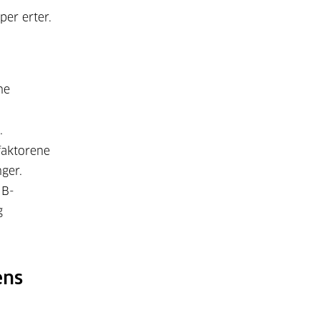
per erter.
ne
.
 faktorene
nger.
 B-
g
ens