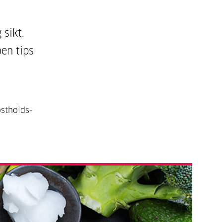
 sikt.
oen tips
ostholds-