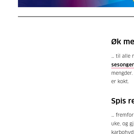
Øk me
… til all
sesongen
mengder. 
er kokt.
Spis r
… fremfor
uke, og gj
karbohydr