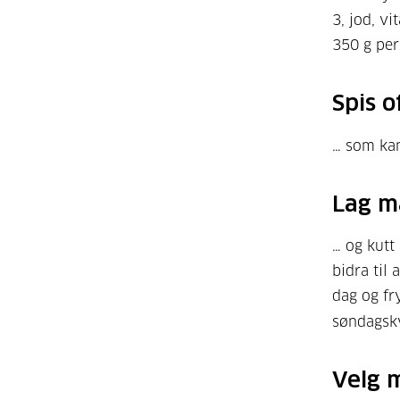
3, jod, v
350 g per
Spis o
… som kan
Lag m
… og kutt
bidra til
dag og fry
søndagskv
Velg 