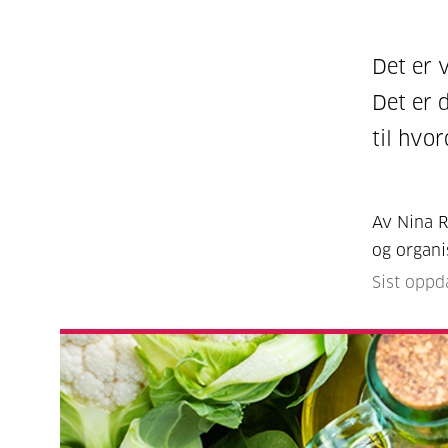
Det er v
Det er d
til hvo
Av Nina R
og organi
Sist oppd