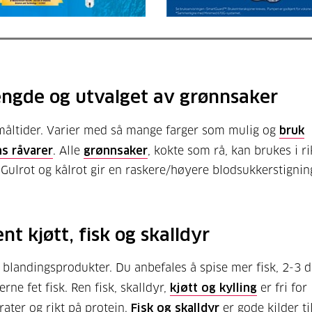
ngde og utvalget av grønnsaker
e måltider. Varier med så mange farger som mulig og
bruk
s råvarer
. Alle
grønnsaker
, kokte som rå, kan brukes i ri
Gulrot og kålrot gir en raskere/høyere blodsukkerstignin
ent kjøtt, fisk og skalldyr
 blandingsprodukter. Du anbefales å spise mer fisk, 2-3 
erne fet fisk. Ren fisk, skalldyr,
kjøtt og kylling
er fri for
ater og rikt på protein.
Fisk og skalldyr
er gode kilder t