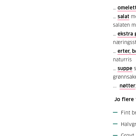
…
omelet
…
salat
me
salaten 
…
ekstra 
næringsst
…
erter, 
naturris
…
suppe
grønnsak
...
nøtter
Jo flere
Fint b
Halvgr
Grovt 