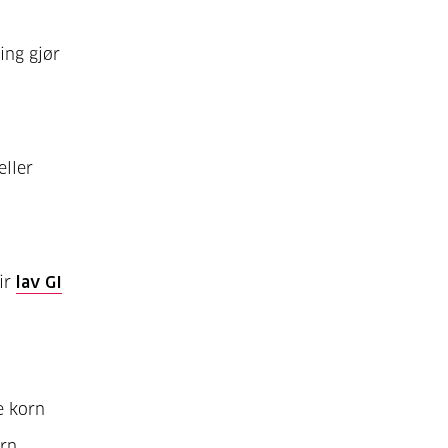
ing gjør
eller
gir
lav GI
e korn
orn