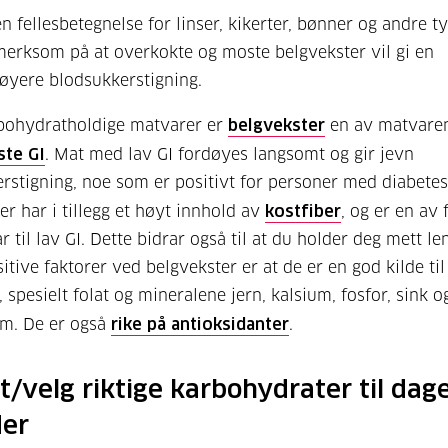
n fellesbetegnelse for linser, kikerter, bønner og andre ty
rksom på at overkokte og moste belgvekster vil gi en
øyere blodsukkerstigning.
bohydratholdige matvarer er
belgvekster
en av matvare
ste GI
. Mat med lav GI fordøyes langsomt og gir jevn
rstigning, noe som er positivt for personer med diabetes
er har i tillegg et høyt innhold av
kostfiber
, og er en av
 til lav GI. Dette bidrar også til at du holder deg mett le
itive faktorer ved belgvekster er at de er en god kilde til
 spesielt folat og mineralene jern, kalsium, fosfor, sink o
m. De er også
rike på antioksidanter
.
t/velg riktige karbohydrater til dag
der