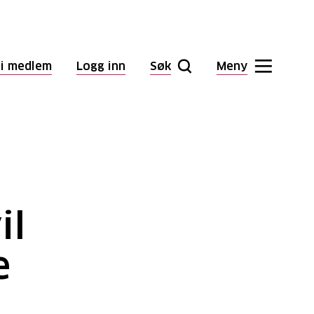
li medlem
Logg inn
Søk
Meny
il
e