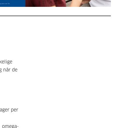
kelige
g når de
dager per
il omega-