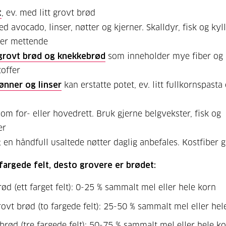
t
, ev. med litt grovt brød
d avocado, linser, nøtter og kjerner. Skalldyr, fisk og kyll
mer mettende
grovt brød og knekkebrød
som inneholder mye fiber og
offer
bønner og linser
kan erstatte potet, ev. litt fullkornspasta 
som for- eller hovedrett. Bruk gjerne belgvekster, fisk og
er
; en håndfull usaltede nøtter daglig anbefales. Kostfiber 
 fargede felt, desto grovere er brødet:
rød (ett farget felt): 0-25 % sammalt mel eller hele korn
ovt brød (to fargede felt): 25-50 % sammalt mel eller hel
brød (tre fargede felt): 50-75 % sammalt mel eller hele k