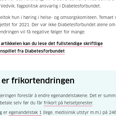
e Vedvik, fagpolitisk ansvarlig i Diabetesforbundet.
ltok hun i høring i helse- og omsorgskomiteen. Temaet 
jettet for 2021. Der var ikke Diabetesforbundet alene o
tendringen vil få negative følger for mange.
 artikkelen kan du lese det fullstendige skriftlige
nspillet fra Diabetesforbundet
k er frikortendringen
jeringen foreslår å endre egenandelstakene. Det er sum
betale selv før du får
frikort på helsetjenester
.
ag er
egenandelstak 1
(lege, medisinsk utstyr m.m.) på 24