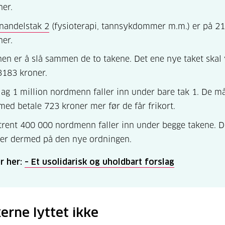
ner.
nandelstak 2
(fysioterapi, tannsykdommer m.m.) er på 2
ner.
nen er å slå sammen de to takene. Det ene nye taket skal
3183 kroner.
ag 1 million nordmenn faller inn under bare tak 1. De m
med betale 723 kroner mer før de får frikort.
rent 400 000 nordmenn faller inn under begge takene. D
ner dermed på den nye ordningen.
r her:
– Et usolidarisk og uholdbart forslag
kerne lyttet ikke