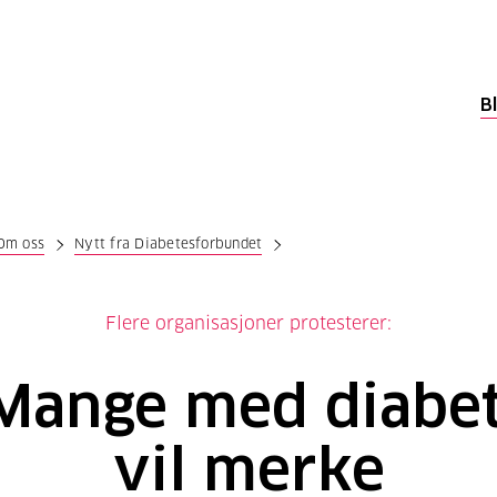
B
Om oss
Nytt fra Diabetesforbundet
Flere organisasjoner protesterer:
Mange med diabe
vil merke