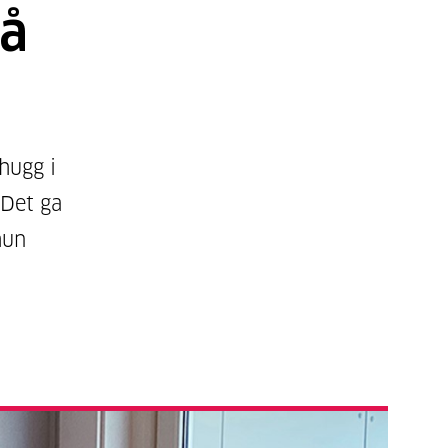
på
hugg i
Det ga
hun