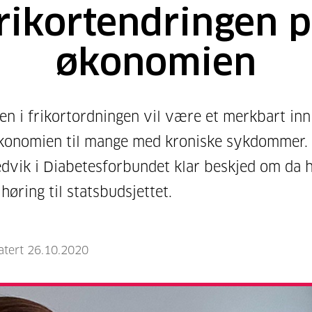
rikortendringen 
økonomien
en i frikortordningen vil være et merkbart inn
konomien til mange med kroniske sykdommer. 
edvik i Diabetesforbundet klar beskjed om da 
 høring til statsbudsjettet.
atert 26.10.2020