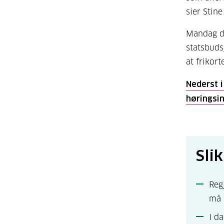
sier Stin
Mandag de
statsbuds
at frikor
Nederst i
høringsin
Sli
Reg
må 
I d