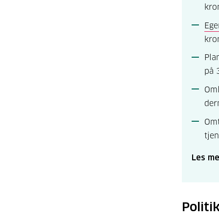
kro
Ege
kro
Pla
på 
Oml
der
Omt
tje
Les me
Politi