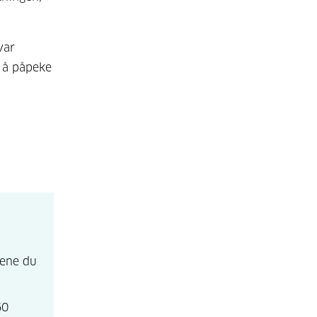
var
m å påpeke
mene du
60