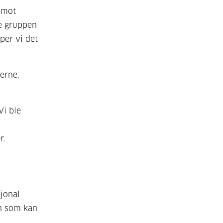
 mot
e gruppen
per vi det
erne.
Vi ble
r.
sjonal
an som kan