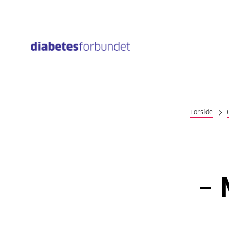
Til
hovedinnhold
Forside
– 