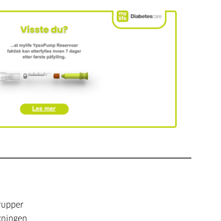
rupper
kningen,