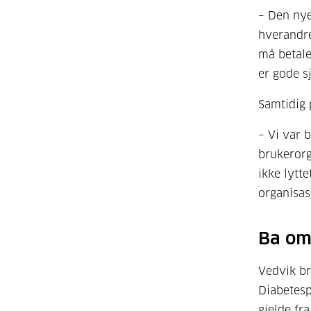
– Den nye
hverandre
må betale
er gode sj
Samtidig 
– Vi var b
brukerorg
ikke lytte
organisas
Ba om
Vedvik br
Diabetesp
gjelde fr