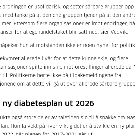
 ordningen er usolidarisk, og setter sårbare grupper opp
 med tanke på at den ene gruppen tjener på at den andr
 mer. Ettersom flere organisasjoner er imot endringer, hå
anser for at egenandelstaket blir satt ned, sier Vedvik.
påpeker hun at motstanden ikke er noen nyhet for politik
ekymret allerede i vår for at dette kunne skje, og flere
anisasjoner spilte inn sine motforestillinger allerede da. 
t til. Politikerne hørte ikke på tilbakemeldingene fra
jonene om at dette vil gå ut over allerede sårbare gruppe
 ny diabetesplan ut 2026
ukte også store deler av taletiden sin til å snakke om Na
lan. Hun la vekt på hvor viktig det er å utvikle en ny pl
a 2022, når planen for 2017-2021 går ut.