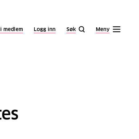
li medlem
Logg inn
Søk
Meny
tes