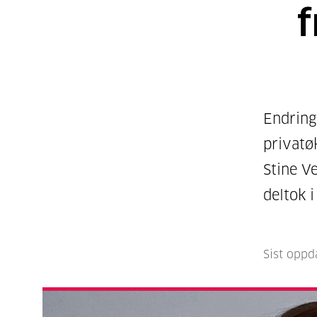
f
Endring
privatø
Stine V
deltok i
Sist oppd