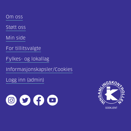
Om oss
Støtt oss
Min side
For tillitsvalgte
Fylkes- og lokallag
Informasjonskapsler/Cookies
Logg inn (admin)
Godkjent
av
Instagram
Twitter
Facebook
Youtube
Innsamlingsko