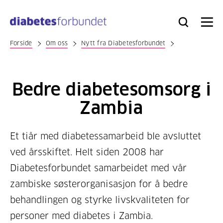
Til
hovedinnhold
Bli
Logg
Søk
Meny
medlem
inn
Forside
Om oss
Nytt fra Diabetesforbundet
Bedre diabetesomsorg i
Zambia
Et tiår med diabetessamarbeid ble avsluttet
ved årsskiftet. Helt siden 2008 har
Diabetesforbundet samarbeidet med vår
zambiske søsterorganisasjon for å bedre
behandlingen og styrke livskvaliteten for
personer med diabetes i Zambia.