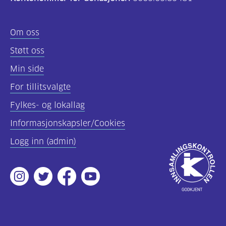
Om oss
Støtt oss
Min side
For tillitsvalgte
Fylkes- og lokallag
Informasjonskapsler/Cookies
Logg inn (admin)
Godkjent
av
Instagram
Twitter
Facebook
Youtube
Innsamlingsko