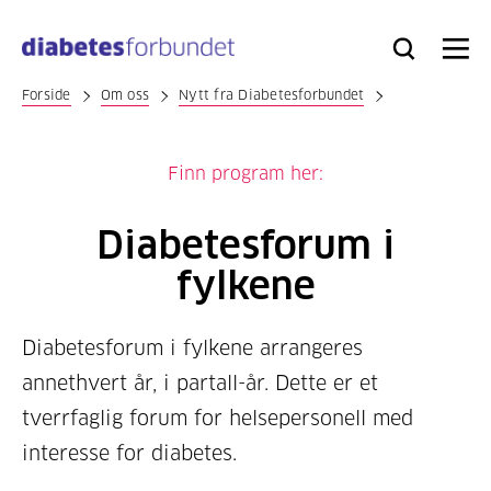
Til
hovedinnhold
Bli
Logg
Søk
Meny
medlem
inn
Forside
Om oss
Nytt fra Diabetesforbundet
Finn program her:
Diabetesforum i
fylkene
Diabetesforum i fylkene arrangeres
annethvert år, i partall-år. Dette er et
tverrfaglig forum for helsepersonell med
interesse for diabetes.