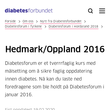
Til
hovedinnhold
Bli
Logg
Søk
Meny
medlem
inn
Forside
Om oss
Nytt fra Diabetesforbundet
Diabetesforum i fylkene
Diabetesforum i Hordaland 2018
Hedmark/Oppland 2016
Diabetesforum er et tverrrfaglig kurs med
målsetting om å sikre faglig oppdatering
innen diabetes. Nå kan du laste ned
foredragene som ble holdt på Diabetesforum i
januar 2016.
Sist oppdatert 19.02.2020