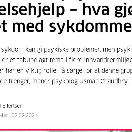
elsehjelp – hva gj
et med sykdomme
 sykdom kan gi psykiske problemer, men psyk
 er et tabubelagt tema i flere innvandrermiljøe
r har en viktig rolle i å sørge for at denne gru
 de trenger, mener psykolog Usman Chaudhry.
d Eilertsen
atert 02.02.2021