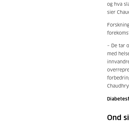
og hva sl
sier Chau
Forskning
forekomst
– De tar 
med helse
innvandre
overrepre
forbedrin
Chaudhry
Diabetes
Ond si