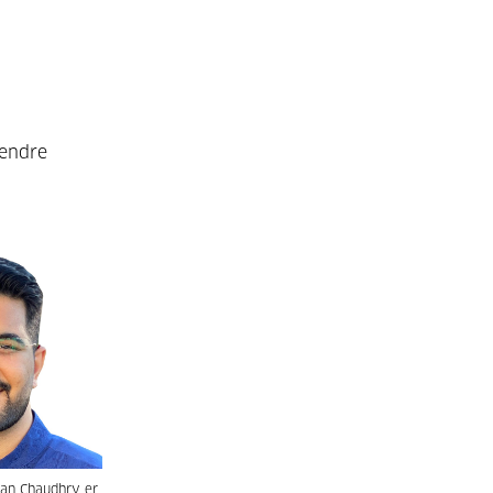
 endre
n Chaudhry er