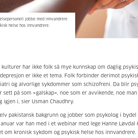
elsepersonell jobbe med innvandrere
kisk helse hos innvandrere.
 kulturer har ikke folk så mye kunnskap om daglig psykis
 depresjon er ikke et tema. Folk forbinder derimot psykis
atri og alvorlige sykdommer som schizofreni. Da blir ps
 sett på som «galskap», noe som er avvikende, noe man 
g igjen i, sier Usman Chaudhry.
elv pakistansk bakgrunn og jobber som psykolog i bydel 
 januar var han med i et webinar med lege Hanne Løvdal 
t om kronisk sykdom og psykisk helse hos innvandrere.