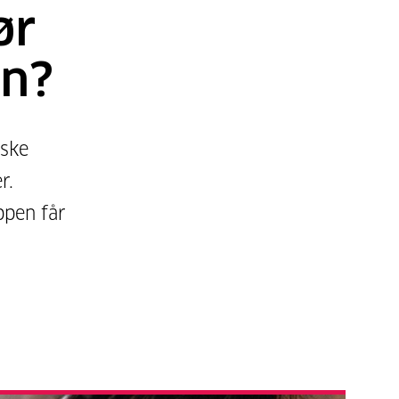
ør
n?
iske
r.
ppen får