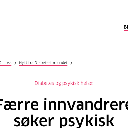
B
Om oss
Nytt fra Diabetesforbundet
Diabetes og psykisk helse:
Færre innvandrer
søker psykisk