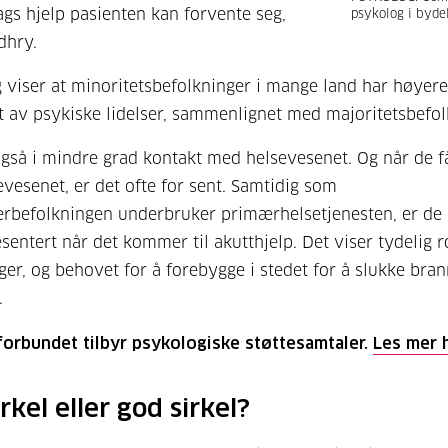
ags hjelp pasienten kan forvente seg,
psykolog i bydel
dhry.
 viser at minoritetsbefolkninger i mange land har høyere
 av psykiske lidelser, sammenlignet med majoritetsbefol
også i mindre grad kontakt med helsevesenet. Og når de f
vesenet, er det ofte for sent. Samtidig som
rbefolkningen underbruker primærhelsetjenesten, er de 
sentert når det kommer til akutthjelp. Det viser tydelig 
ger, og behovet for å forebygge i stedet for å slukke brann
.
forbundet tilbyr psykologiske støttesamtaler.
Les mer h
rkel eller god sirkel?