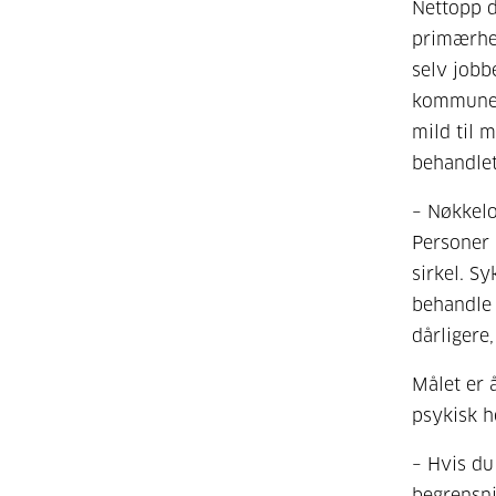
Nettopp d
primærhel
selv jobbe
kommuner.
mild til 
behandlet
– Nøkkelo
Personer
sirkel. S
behandle 
dårligere
Målet er 
psykisk h
– Hvis du
begrensni