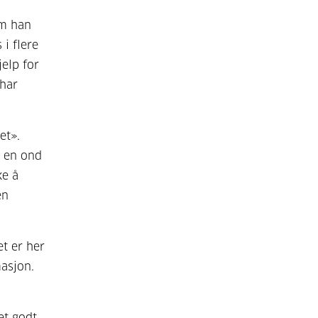
om han
 i flere
elp for
 har
et».
 en ond
ke å
en
t er her
asjon.
et godt