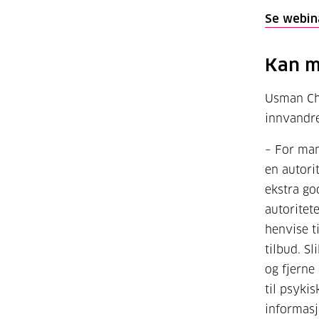
Se webin
Kan m
Usman Cha
innvandre
– For man
en autori
ekstra go
autoritet
henvise t
tilbud. Sl
og fjerne
til psykis
informasj