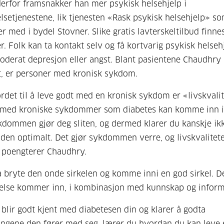
erfor framsnakker han mer psykisk helsehjelp i
setjenestene, lik tjenesten «Rask psykisk helsehjelp» s
r med i bydel Stovner. Slike gratis lavterskeltilbud finnes
 Folk kan ta kontakt selv og få kortvarig psykisk helsehj
moderat depresjon eller angst. Blant pasientene Chaudhry
, er personer med kronisk sykdom.
rdet til å leve godt med en kronisk sykdom er «livskvalit
 med kroniske sykdommer som diabetes kan komme inn i
ykdommen gjør deg sliten, og dermed klarer du kanskje ik
den optimalt. Det gjør sykdommen verre, og livskvalitet
, poengterer Chaudhry.
å bryte den onde sirkelen og komme inni en god sirkel. De
else kommer inn, i kombinasjon med kunnskap og inform
 blir godt kjent med diabetesen din og klarer å godta
ngene den fører med seg, lærer du hvordan du kan leve 