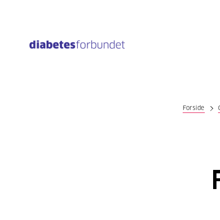
Til
hovedinnhold
Forside