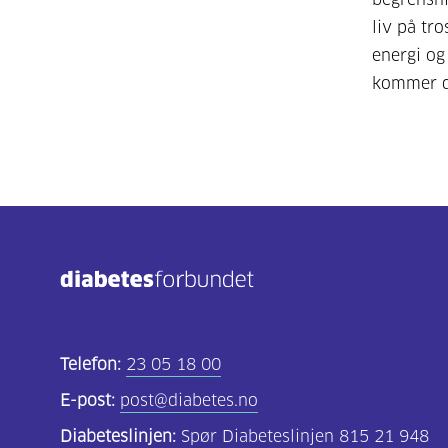
liv på tr
energi o
kommer du
Telefon:
23 05 18 00
E-post:
post@diabetes.no
Diabeteslinjen:
Spør Diabeteslinjen 815 21 948