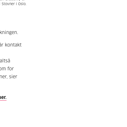
 Stovner i Oslo.
kningen.
år kontakt
altså
rom for
er, sier
er.