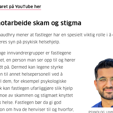
aret på YouTube her
otarbeide skam og stigma
udhry mener at fastleger har en spesielt viktig rolle i å
res syn på psykisk helsehjelp.
ge innvandrergrupper er fastlegene
tet, en person man ser opp til og hører
dt på. Dermed kan legene styrke
en til annet helsepersonell ved å
il dem, for eksempel psykologiske
ik kan fastlegen ufarliggjøre slik hjelp
 noe av skammen og stigmaet knyttet
k helse. Fastlegen bør da gi god
on om hva de henviser til og hvorfor,
PSYKOLOG: Usma