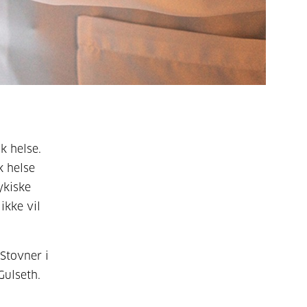
k helse.
k helse
ykiske
ikke vil
Stovner i
Gulseth.