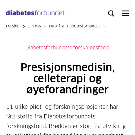
Til
hovedinnhold
Bli
Logg
Søk
Meny
medlem
inn
Forside
Om oss
Nytt fra Diabetesforbundet
Diabetesforbundets forskningsfond:
Presisjonsmedisin,
celleterapi og
øyeforandringer
11 ulike pilot- og forskningsprosjekter har
fått støtte fra Diabetesforbundets
forskningsfond. Bredden er stor, fra utvikling