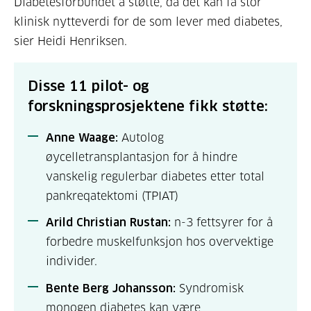
Diabetesforbundet å støtte, da det kan få stor
klinisk nytteverdi for de som lever med diabetes,
sier Heidi Henriksen
.
Disse 11 pilot- og
forskningsprosjektene fikk støtte:
Anne Waage:
Autolog
øycelletransplantasjon for å hindre
vanskelig regulerbar diabetes etter total
pankreqatektomi (TPIAT)
Arild Christian Rustan:
n-3 fettsyrer for å
forbedre muskelfunksjon hos overvektige
individer.
Bente Berg Johansson:
Syndromisk
monogen diabetes kan være