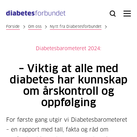
Til
hovedinnhold
Bli
Logg
Søk
Meny
medlem
inn
Forside
Om oss
Nytt fra Diabetesforbundet
Diabetesbarometeret 2024:
– Viktig at alle med
diabetes har kunnskap
om årskontroll og
oppfølging
For første gang utgir vi Diabetesbarometeret
– en rapport med tall, fakta og råd om