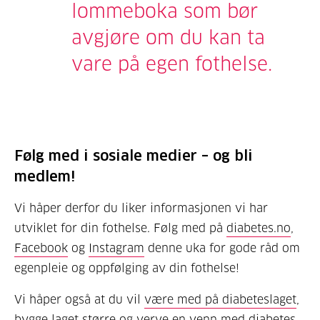
lommeboka som bør
avgjøre om du kan ta
vare på egen fothelse.
Følg med i sosiale medier – og bli
medlem!
Vi håper derfor du liker informasjonen vi har
utviklet for din fothelse. Følg med på
diabetes.no
,
Facebook
og
Instagram
denne uka for gode råd om
egenpleie og oppfølging av din fothelse!
Vi håper også at du vil
være med på diabeteslaget
,
bygge laget større og
verve en venn
med diabetes.