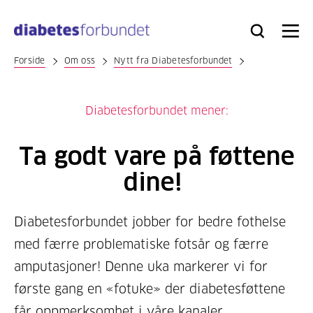
Til
hovedinnhold
Bli
Logg
Søk
Meny
medlem
inn
Forside
Om oss
Nytt fra Diabetesforbundet
Diabetesforbundet mener:
Ta godt vare på føttene
dine!
Diabetesforbundet jobber for bedre fothelse
med færre problematiske fotsår og færre
amputasjoner! Denne uka markerer vi for
første gang en «fotuke» der diabetesføttene
får oppmerksomhet i våre kanaler.