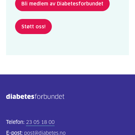
Bli medlem av Diabetesforbundet
Støtt oss!
Telefon:
23 05 18 00
E-post:
post@diabetes.no