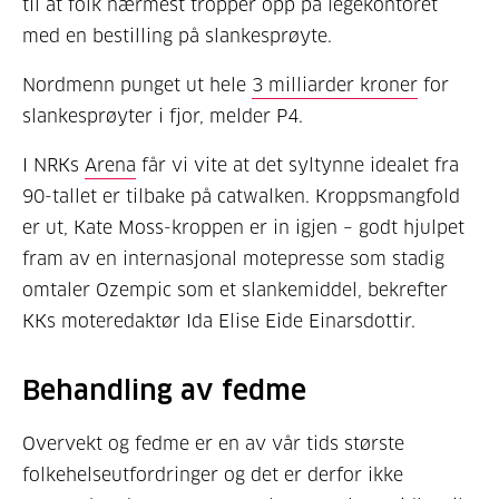
til at folk nærmest tropper opp på legekontoret
med en bestilling på slankesprøyte.
Nordmenn punget ut hele
3 milliarder kroner
for
slankesprøyter i fjor, melder P4.
I NRKs
Arena
får vi vite at det syltynne idealet fra
90-tallet er tilbake på catwalken. Kroppsmangfold
er ut, Kate Moss-kroppen er in igjen – godt hjulpet
fram av en internasjonal motepresse som stadig
omtaler Ozempic som et slankemiddel, bekrefter
KKs moteredaktør Ida Elise Eide Einarsdottir.
Behandling av fedme
Overvekt og fedme er en av vår tids største
folkehelseutfordringer og det er derfor ikke