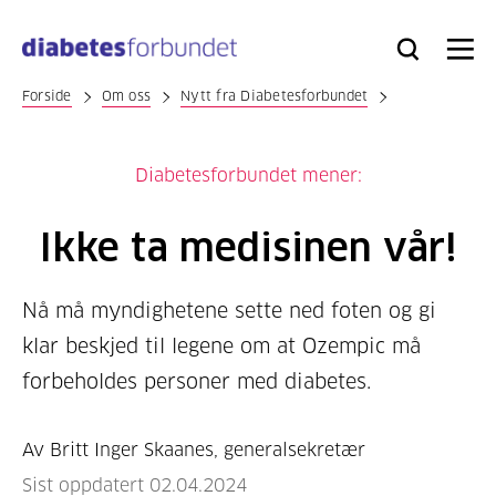
Til
hovedinnhold
Bli
Logg
Søk
Meny
medlem
inn
Forside
Om oss
Nytt fra Diabetesforbundet
Diabetesforbundet mener:
Ikke ta medisinen vår!
Nå må myndighetene sette ned foten og gi
klar beskjed til legene om at Ozempic må
forbeholdes personer med diabetes.
Av Britt Inger Skaanes, generalsekretær
Sist oppdatert 02.04.2024