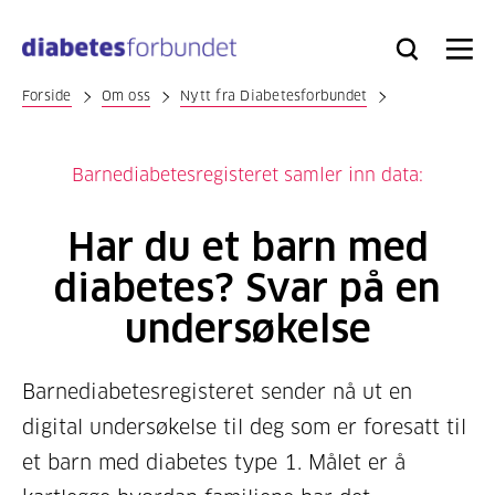
Til
hovedinnhold
Bli
Logg
Søk
Meny
medlem
inn
Forside
Om oss
Nytt fra Diabetesforbundet
Barnediabetesregisteret samler inn data:
Har du et barn med
diabetes? Svar på en
undersøkelse
Barnediabetesregisteret sender nå ut en
digital undersøkelse til deg som er foresatt til
et barn med diabetes type 1. Målet er å