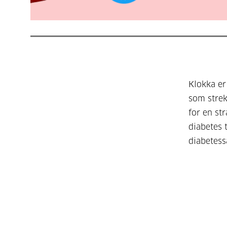
Klokka e
som strek
for en st
diabetes 
diabetess