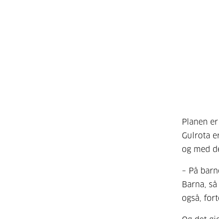
Planen er
Gulrota e
og med de
– På barn
Barna, så
også, fort