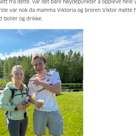
ett fra dette, var det bare høydepunkter å oppleve hele v
rste var nok da mamma Viktoria og broren Viktor møtte 
 boller og drikke.