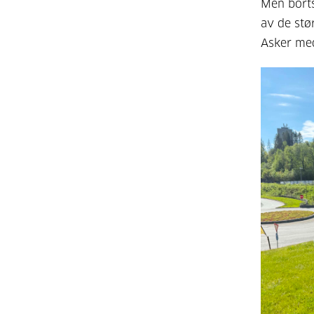
Men borts
av de stø
Asker med