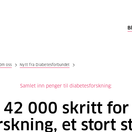
B
Om oss
Nytt fra Diabetesforbundet
Samlet inn penger til diabetesforskning:
42 000 skritt for
rskning, et stort s