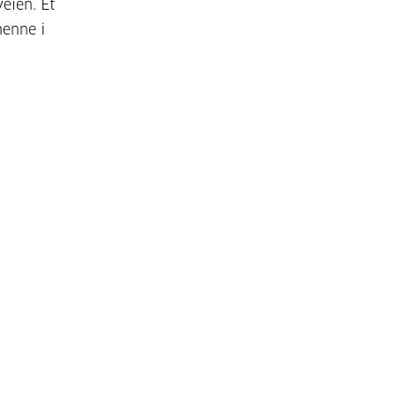
eien. Et
henne i