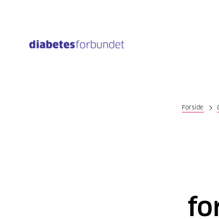
Til
hovedinnhold
Forside
fo