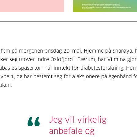
r fem på morgenen onsdag 20. mai. Hjemme på Snarøya, 
ker seg utover indre Oslofjord i Bærum, har Vilmina gjort
rabasiøs spasertur – til inntekt for diabetesforskning. Hun
type 1, og har bestemt seg for å aksjonere på egenhånd f
aken.
Jeg vil virkelig
anbefale og