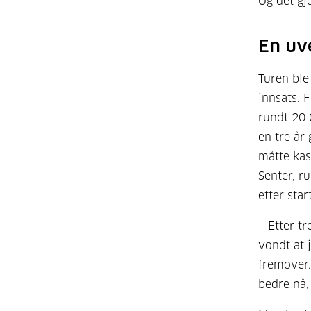
Og det gj
En uv
Turen ble
innsats. F
rundt 20 
en tre år
måtte kas
Senter, r
etter start
– Etter t
vondt at 
fremover.
bedre nå,