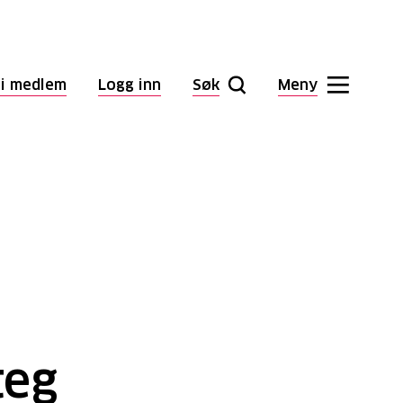
li medlem
Logg inn
Søk
Meny
teg