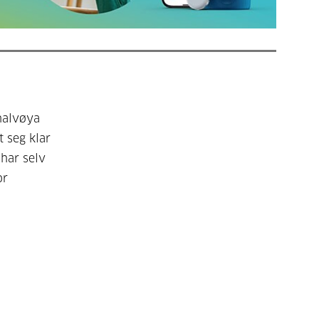
halvøya
 seg klar
 har selv
or