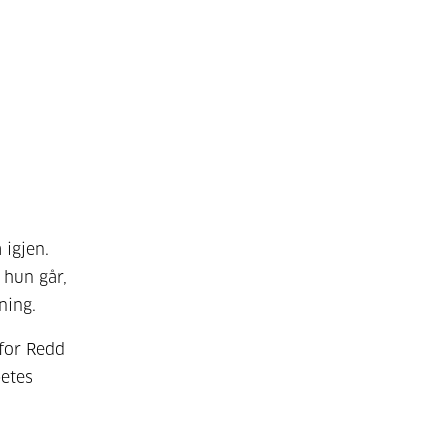
 igjen.
 hun går,
ning.
for Redd
betes