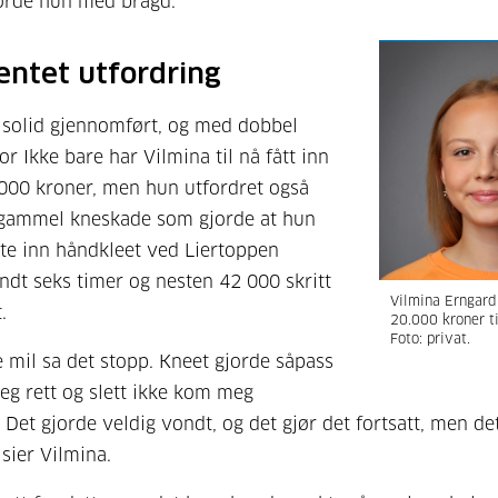
orde hun med bragd.
entet utfordring
 solid gjennomført, og med dobbel
or Ikke bare har Vilmina til nå fått inn
000 kroner, men hun utfordret også
 gammel kneskade som gjorde at hun
te inn håndkleet ved Liertoppen
undt seks timer og nesten 42 000 skritt
Vilmina Erngard
.
20.000 kroner ti
Foto: privat.
re mil sa det stopp. Kneet gjorde såpass
jeg rett og slett ikke kom meg
 Det gjorde veldig vondt, og det gjør det fortsatt, men det
 sier Vilmina.