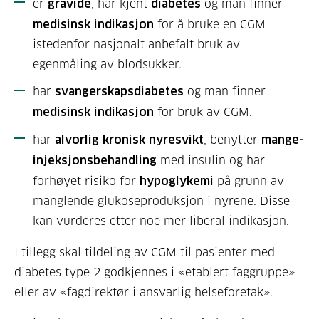
er
gravide
, har kjent
diabetes
og man finner
medisinsk indikasjon
for å bruke en CGM
istedenfor nasjonalt anbefalt bruk av
egenmåling av blodsukker.
har
svangerskapsdiabetes
og man finner
medisinsk indikasjon
for bruk av CGM.
har
alvorlig kronisk nyresvikt
, benytter
mange-
injeksjonsbehandling
med insulin og har
forhøyet risiko for
hypoglykemi
på grunn av
manglende glukoseproduksjon i nyrene. Disse
kan vurderes etter noe mer liberal indikasjon.
I tillegg skal tildeling av CGM til pasienter med
diabetes type 2 godkjennes i «etablert faggruppe»
eller av «fagdirektør i ansvarlig helseforetak».