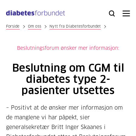
Til
hovedinnhold
Bli
Logg
Søk
Meny
medlem
inn
Forside
Om oss
Nytt fra Diabetesforbundet
Beslutningsforum ønsker mer informasjon:
Beslutning om CGM til
diabetes type 2-
pasienter utsettes
– Positivt at de ønsker mer informasjon om
de manglene vi har påpekt, sier
generalsekretær Britt Inger Skaanes i