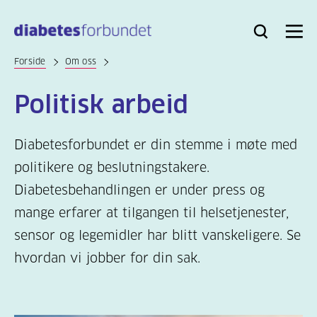
Til
hovedinnhold
Bli
Logg
Søk
Meny
medlem
inn
Forside
Om oss
Politisk arbeid
Diabetesforbundet er din stemme i møte med
politikere og beslutningstakere.
Diabetesbehandlingen er under press og
mange erfarer at tilgangen til helsetjenester,
sensor og legemidler har blitt vanskeligere. Se
hvordan vi jobber for din sak.