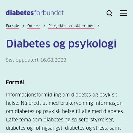
Til
hovedinnhold
Bli
Logg
Søk
Meny
medlem
inn
Forside
Om oss
Prosjekter vi jobber med
Diabetes og psykologi
Sist oppdatert 16.08.2023
Formål
Informasjonsformidling om diabetes og psykisk
helse. Nå bredt ut med brukervennlig informasjon
om diabetes og psykisk helse til alle med diabetes.
Løfte tema som diabetes og spiseforstyrrelser,
diabetes og følingsangst, diabetes og stress, samt