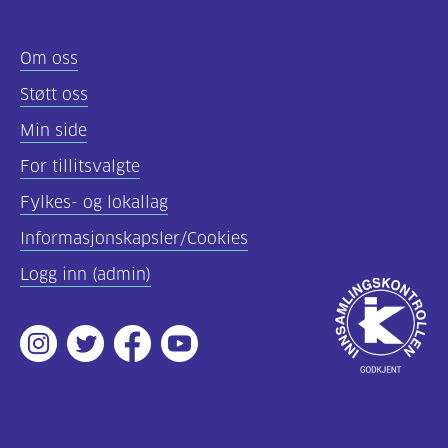
Om oss
Støtt oss
Min side
For tillitsvalgte
Fylkes- og lokallag
Informasjonskapsler/Cookies
Logg inn (admin)
Godkjent
av
Instagram
Twitter
Facebook
Youtube
Innsamlingsko