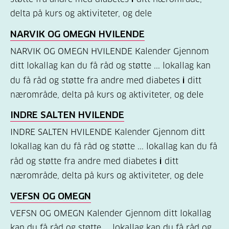
delta på kurs og aktiviteter, og dele
Kosthold
NARVIK OG OMEGN HVILENDE
og
oppskrifter
NARVIK OG OMEGN HVILENDE Kalender Gjennom
ditt lokallag kan du få råd og støtte ... lokallag kan
(690)
du få råd og støtte fra andre med diabetes
i
ditt
Om
nærområde, delta på kurs og aktiviteter, og dele
oss
INDRE SALTEN HVILENDE
(302)
INDRE SALTEN HVILENDE Kalender Gjennom ditt
Tilbud
lokallag kan du få råd og støtte ... lokallag kan du få
til
råd og støtte fra andre med diabetes
i
ditt
deg
nærområde, delta på kurs og aktiviteter, og dele
(195)
VEFSN OG OMEGN
For
VEFSN OG OMEGN Kalender Gjennom ditt lokallag
helsepersonell
kan du få råd og støtte ... lokallag kan du få råd og