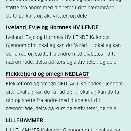
støtte fra andre med diabetes
i
ditt nærområde,
(157)
delta på kurs og aktiviteter, og dele
Felles
Iveland, Evje og Hornnes HVILENDE
innhold
Iveland, Evje og Hornnes HVILENDE Kalender
(59)
Gjennom ditt lokallag kan du få råd ... lokallag kan
Diabetes
du få råd og støtte fra andre med diabetes
i
ditt
type
nærområde, delta på kurs og aktiviteter, og dele
1
Flekkefjord og omegn NEDLAGT
(43)
Flekkefjord og omegn NEDLAGT Kalender Gjennom
Diabetes
ditt lokallag kan du få råd og ... lokallag kan du få
type
råd og støtte fra andre med diabetes
i
ditt
2
nærområde, delta på kurs og aktiviteter, og dele
(17)
LILLEHAMMER
Hva
LILLEHAMMER Kalender Gjennom ditt lokallag kan