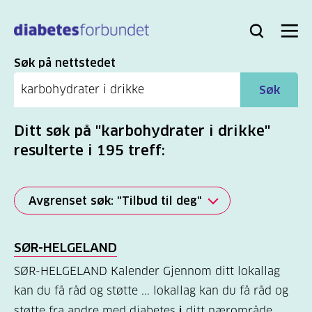
Til
hovedinnhold
Bli
Logg
Søk
Meny
medlem
inn
Søk
Søk på nettstedet
Søk
Ditt søk på "karbohydrater i drikke"
resulterte i 195 treff:
Avgrenset søk: "Tilbud til deg"
Alle
SØR-HELGELAND
(2277)
SØR-HELGELAND Kalender Gjennom ditt lokallag
Mer
kan du få råd og støtte ... lokallag kan du få råd og
(806)
støtte fra andre med diabetes
i
ditt nærområde,