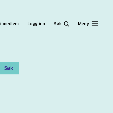
li medlem
Logg inn
Søk
Meny
Søk