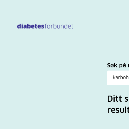
Til
hovedinnhold
Sø
Søk på 
Ditt 
result