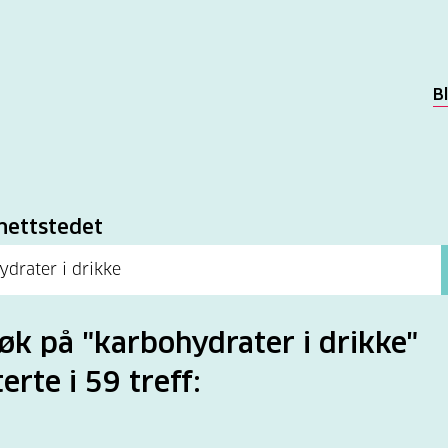
B
k
nettstedet
søk på "karbohydrater i drikke"
erte i 59 treff: