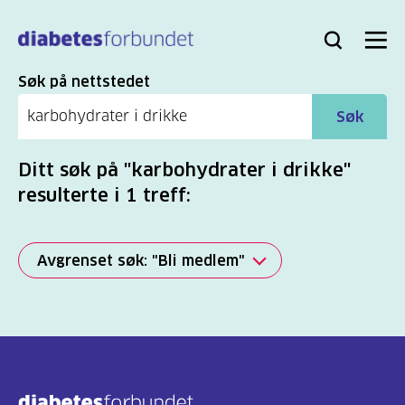
Til
hovedinnhold
Bli
Logg
Søk
Meny
medlem
inn
Søk
Søk på nettstedet
Søk
Ditt søk på "karbohydrater i drikke"
resulterte i 1 treff:
Avgrenset søk: "Bli medlem"
Alle
(2277)
Mer
(806)