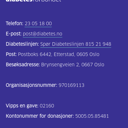
Kosthold
og
Telefon:
23 05 18 00
oppskrifter
E-post:
post@diabetes.no
(690)
Diabeteslinjen:
Spør Diabeteslinjen 815 21 948
Om
Post:
Postboks 6442, Etterstad, 0605 Oslo
oss
Besøksadresse:
Brynsengveien 2, 0667 Oslo
(302)
Tilbud
Organisasjonsnummer:
970169113
til
deg
Vipps en gave:
(195)
02160
Kontonummer for donasjoner:
5005.05.85481
For
helsepersonell