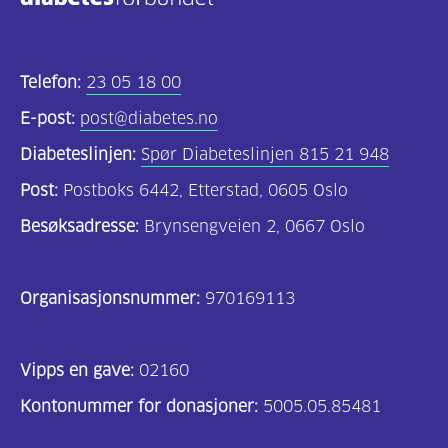
Kosthold
og
Telefon:
23 05 18 00
oppskrifter
E-post:
post@diabetes.no
(690)
Diabeteslinjen:
Spør Diabeteslinjen 815 21 948
Om
Post:
Postboks 6442, Etterstad, 0605 Oslo
oss
Besøksadresse:
Brynsengveien 2, 0667 Oslo
(302)
Tilbud
Organisasjonsnummer:
970169113
til
deg
Vipps en gave:
(195)
02160
Kontonummer for donasjoner:
5005.05.85481
For
helsepersonell