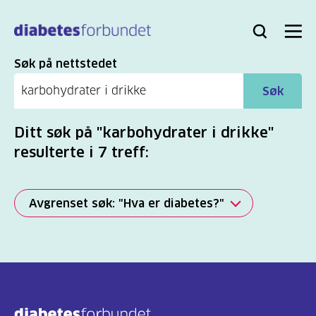
Til
hovedinnhold
Bli
Logg
Søk
Meny
medlem
inn
Søk
Søk på nettstedet
Søk
Ditt søk på "karbohydrater i drikke"
resulterte i 7 treff:
Avgrenset søk: "Hva er diabetes?"
Alle
(2277)
Mer
(806)