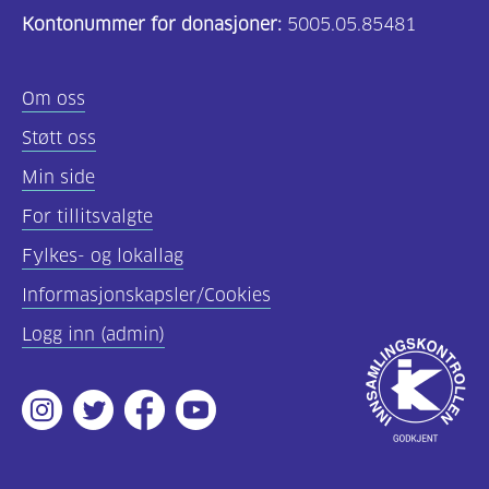
Kontonummer for donasjoner:
5005.05.85481
(157)
Felles
Om oss
innhold
Støtt oss
(59)
Min side
Diabetes
For tillitsvalgte
type
Fylkes- og lokallag
1
(43)
Informasjonskapsler/Cookies
Logg inn (admin)
Diabetes
Godkjent
type
av
2
Instagram
Twitter
Facebook
Youtube
Innsamlingsko
(17)
Hva