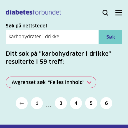
Til
hovedinnhold
Bli
Logg
Søk
Meny
medlem
inn
Søk
Søk på nettstedet
Søk
Ditt søk på "karbohydrater i drikke"
resulterte i 59 treff:
Avgrenset søk: "Felles innhold"
Alle
1
3
4
5
6
(2277)
Mer
(806)