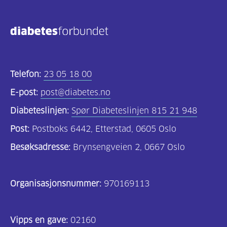
Kosthold
og
oppskrifter
(690)
Telefon:
23 05 18 00
Om
E-post:
post@diabetes.no
oss
Diabeteslinjen:
Spør Diabeteslinjen 815 21 948
(302)
Post:
Postboks 6442, Etterstad, 0605 Oslo
Tilbud
Besøksadresse:
Brynsengveien 2, 0667 Oslo
til
deg
Organisasjonsnummer:
970169113
(195)
For
Vipps en gave:
02160
helsepersonell