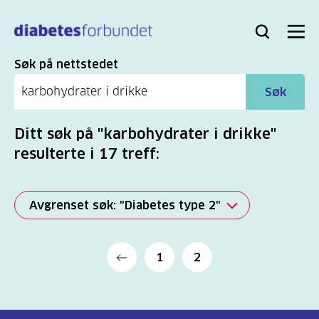
Til
hovedinnhold
Bli
Logg
Søk
Meny
medlem
inn
Søk
Søk på nettstedet
Søk
Ditt søk på "karbohydrater i drikke"
resulterte i 17 treff:
Avgrenset søk: "Diabetes type 2"
Alle
1
2
(2279)
Mer
(806)