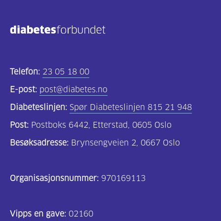
Kosthold
og
oppskrifter
(690)
Telefon:
23 05 18 00
Om
E-post:
post@diabetes.no
oss
Diabeteslinjen:
Spør Diabeteslinjen 815 21 948
(302)
Post:
Postboks 6442, Etterstad, 0605 Oslo
Tilbud
Besøksadresse:
Brynsengveien 2, 0667 Oslo
til
deg
Organisasjonsnummer:
970169113
(197)
For
Vipps en gave:
02160
helsepersonell