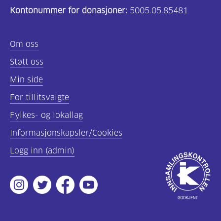
Kontonummer for donasjoner:
5005.05.85481
(157)
Felles
Om oss
innhold
Støtt oss
(59)
Min side
Diabetes
For tillitsvalgte
type
Fylkes- og lokallag
1
(43)
Informasjonskapsler/Cookies
Logg inn (admin)
Diabetes
Godkjent
type
av
2
Instagram
Twitter
Facebook
Youtube
Innsamlingsko
(17)
Hva