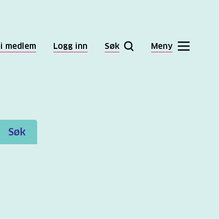
li medlem
Logg inn
Søk
Meny
Søk