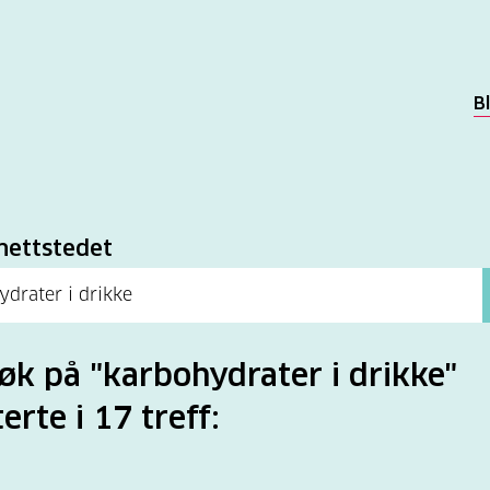
B
k
nettstedet
søk på "karbohydrater i drikke"
erte i 17 treff: