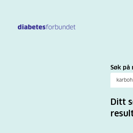
Til
hovedinnhold
Sø
Søk på 
Ditt 
result