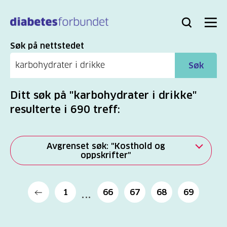
Til
hovedinnhold
Bli
Logg
Søk
Meny
medlem
inn
Søk
Søk på nettstedet
Søk
Ditt søk på "karbohydrater i drikke"
resulterte i 690 treff:
Avgrenset søk: "Kosthold og
oppskrifter"
Alle
1
66
67
68
69
(2279)
Mer