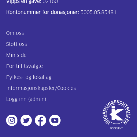
Vipps en gave:
02160
helsepersonell
Kontonummer for donasjoner:
5005.05.85481
(157)
Felles
Om oss
innhold
Støtt oss
(59)
Min side
Diabetes
For tillitsvalgte
type
Fylkes- og lokallag
1
(43)
Informasjonskapsler/Cookies
Logg inn (admin)
Diabetes
Godkjent
type
av
2
Instagram
Twitter
Facebook
Youtube
Innsamlingsko
(17)