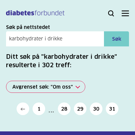
Til
hovedinnhold
Bli
Logg
Søk
Meny
medlem
inn
Søk
Søk på nettstedet
Søk
Ditt søk på "karbohydrater i drikke"
resulterte i 302 treff:
Avgrenset søk: "Om oss"
Alle
1
28
29
30
31
(2277)
Mer
(806)