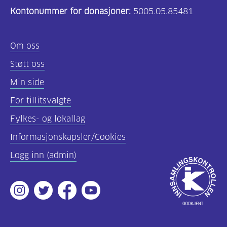
Kontonummer for donasjoner:
5005.05.85481
(157)
Felles
Om oss
innhold
Støtt oss
(59)
Min side
Diabetes
For tillitsvalgte
type
Fylkes- og lokallag
1
(43)
Informasjonskapsler/Cookies
Logg inn (admin)
Diabetes
Godkjent
type
av
2
Instagram
Twitter
Facebook
Youtube
Innsamlingsko
(17)
Hva