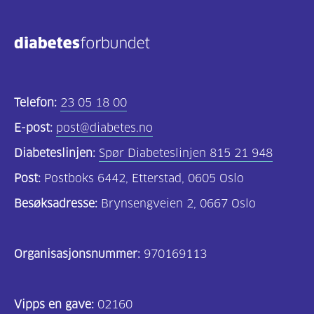
Kosthold
og
oppskrifter
(690)
Telefon:
23 05 18 00
Om
E-post:
post@diabetes.no
oss
Diabeteslinjen:
Spør Diabeteslinjen 815 21 948
(302)
Post:
Postboks 6442, Etterstad, 0605 Oslo
Tilbud
Besøksadresse:
Brynsengveien 2, 0667 Oslo
til
deg
Organisasjonsnummer:
970169113
(195)
For
Vipps en gave:
02160
helsepersonell