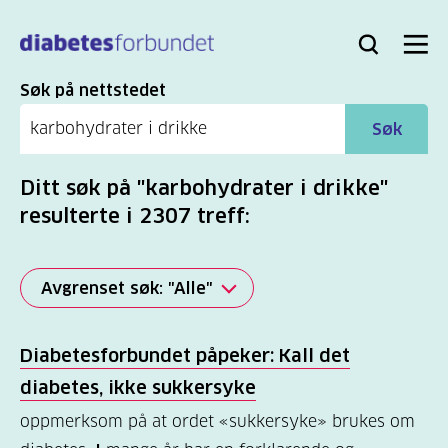
Til
hovedinnhold
Bli
Logg
Søk
Meny
medlem
inn
Søk
Søk på nettstedet
Søk
Ditt søk på "karbohydrater i drikke"
resulterte i 2307 treff:
Avgrenset søk: "Alle"
Alle
Diabetesforbundet påpeker: Kall det
(2277)
diabetes, ikke sukkersyke
Mer
oppmerksom på at ordet «sukkersyke» brukes om
(806)