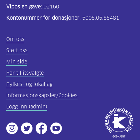
Vipps en gave:
02160
Kontonummer for donasjoner:
5005.05.85481
Om oss
Støtt oss
Min side
For tillitsvalgte
Fylkes- og lokallag
Informasjonskapsler/Cookies
Logg inn (admin)
Godkjent
av
Instagram
Twitter
Facebook
Youtube
Innsamlingsko