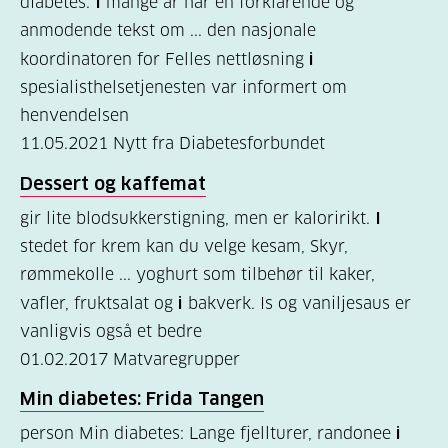
diabetes.
I
mange år har en forklarende og
anmodende tekst om ... den nasjonale
Kosthold
koordinatoren for Felles nettløsning
i
og
spesialisthelsetjenesten var informert om
oppskrifter
henvendelsen
(690)
11.05.2021
Nytt fra Diabetesforbundet
Om
Dessert og kaffemat
oss
gir lite blodsukkerstigning, men er kaloririkt.
I
(302)
stedet for krem kan du velge kesam, Skyr,
rømmekolle ... yoghurt som tilbehør til kaker,
Tilbud
vafler, fruktsalat og
i
bakverk. Is og vaniljesaus er
til
vanligvis også et bedre
deg
01.02.2017
Matvaregrupper
(195)
Min diabetes: Frida Tangen
For
person Min diabetes: Lange fjellturer, randonee
i
helsepersonell