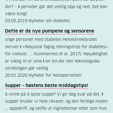
er
din? –
I
perioder går det veldig opp og ned. Det kan
være tungt
diabetes?
03.05.2019
Nyheter om diabetes
(7)
Dette er de nye pumpene og sensorene
Bli
unge personer med diabetes Helsedirektoratet
medlem
skriver
i
«Nasjonal faglig retningslinje for diabetes»
(1)
for voksne: ... Kummernes et al. 2017). Nøyaktighet
er viktig Vi er inne
i
en tid der den teknologiske
utviklingen går veldig
20.01.2020
Nyheter for helsepersonell
Supper – høstens beste middagstips!
å vinne på å spise suppe? Vi gir deg svar på det.
I
supper bruker vi hele råvarer, og den ferdige maten
... oppskrift, og skifte ut ingredienser etter som hva