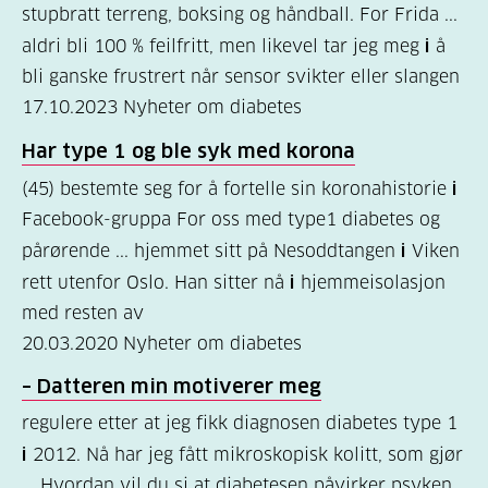
stupbratt terreng, boksing og håndball. For Frida ...
(157)
aldri bli 100 % feilfritt, men likevel tar jeg meg
i
å
Felles
bli ganske frustrert når sensor svikter eller slangen
innhold
17.10.2023
Nyheter om diabetes
(59)
Har type 1 og ble syk med korona
Diabetes
(45) bestemte seg for å fortelle sin koronahistorie
i
Facebook-gruppa For oss med type1 diabetes og
type
pårørende ... hjemmet sitt på Nesoddtangen
i
Viken
1
rett utenfor Oslo. Han sitter nå
i
hjemmeisolasjon
(43)
med resten av
Diabetes
20.03.2020
Nyheter om diabetes
type
– Datteren min motiverer meg
2
regulere etter at jeg fikk diagnosen diabetes type 1
(17)
i
2012. Nå har jeg fått mikroskopisk kolitt, som gjør
Hva
... Hvordan vil du si at diabetesen påvirker psyken