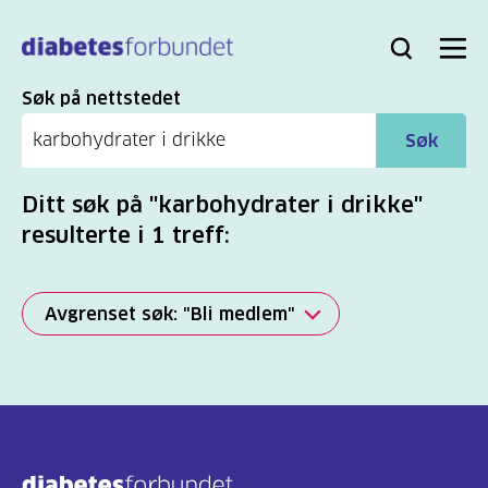
Til
hovedinnhold
Bli
Logg
Søk
Meny
medlem
inn
Søk
Søk på nettstedet
Søk
Ditt søk på "karbohydrater i drikke"
resulterte i 1 treff:
Avgrenset søk: "Bli medlem"
Alle
(2277)
Mer
(806)