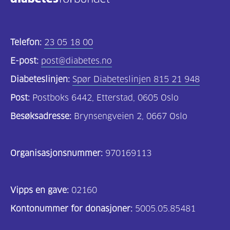
Kosthold
og
Telefon:
23 05 18 00
oppskrifter
E-post:
post@diabetes.no
(690)
Diabeteslinjen:
Spør Diabeteslinjen 815 21 948
Om
Post:
Postboks 6442, Etterstad, 0605 Oslo
oss
Besøksadresse:
Brynsengveien 2, 0667 Oslo
(302)
Tilbud
Organisasjonsnummer:
970169113
til
deg
Vipps en gave:
(195)
02160
Kontonummer for donasjoner:
5005.05.85481
For
helsepersonell