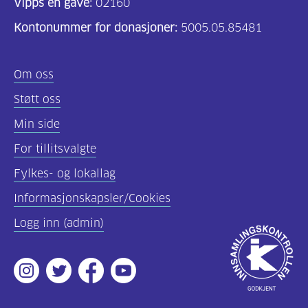
Vipps en gave:
02160
helsepersonell
Kontonummer for donasjoner:
5005.05.85481
(157)
Felles
Om oss
innhold
Støtt oss
(59)
Min side
Diabetes
For tillitsvalgte
type
Fylkes- og lokallag
1
(43)
Informasjonskapsler/Cookies
Logg inn (admin)
Diabetes
Godkjent
type
av
2
Instagram
Twitter
Facebook
Youtube
Innsamlingsko
(17)