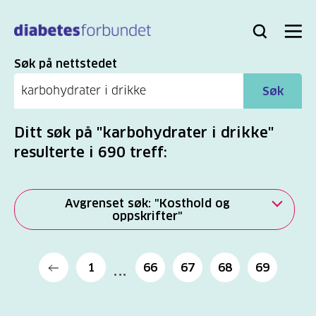
Til
hovedinnhold
Bli
Logg
Søk
Meny
medlem
inn
Søk
Søk på nettstedet
Søk
Ditt søk på "karbohydrater i drikke"
resulterte i 690 treff:
Avgrenset søk: "Kosthold og
oppskrifter"
Alle
1
66
67
68
69
(2277)
Mer