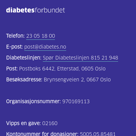
Kosthold
og
oppskrifter
(725)
Telefon:
23 05 18 00
Tilbud
E-post:
post@diabetes.no
til
Diabeteslinjen:
Spør Diabeteslinjen 815 21 948
deg
Post:
Postboks 6442, Etterstad, 0605 Oslo
(591)
Besøksadresse:
Brynsengveien 2, 0667 Oslo
Om
oss
Organisasjonsnummer:
970169113
(316)
For
Vipps en gave:
02160
helsepersonell
Kontonummer for donasjoner:
5005.05.85481
(169)