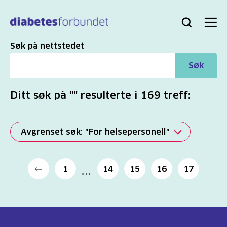
Til
hovedinnhold
Bli
Logg
Søk
Meny
medlem
inn
Søk
Søk på nettstedet
Søk
Ditt søk på "" resulterte i 169 treff:
Avgrenset søk: "For helsepersonell"
Alle
1
14
15
16
17
(2817)
Mer
(863)