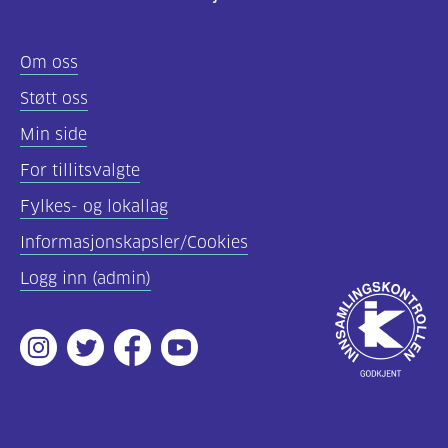
Felles
Om oss
innhold
Støtt oss
(68)
Min side
Diabetes
For tillitsvalgte
type
Fylkes- og lokallag
1
(56)
Informasjonskapsler/Cookies
Logg inn (admin)
Diabetes
Godkjent
type
av
2
Instagram
Twitter
Facebook
Youtube
Innsamlingsko
(19)
Hva
er