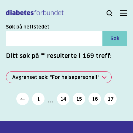
Til
hovedinnhold
Bli
Logg
Søk
Meny
medlem
inn
Søk
Søk på nettstedet
Søk
Ditt søk på "" resulterte i 169 treff:
Avgrenset søk: "For helsepersonell"
Alle
1
14
15
16
17
(2817)
Mer
(863)