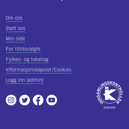
Felles
Om oss
innhold
Støtt oss
(68)
Min side
Diabetes
For tillitsvalgte
type
Fylkes- og lokallag
1
(56)
Informasjonskapsler/Cookies
Logg inn (admin)
Diabetes
Godkjent
type
av
2
Instagram
Twitter
Facebook
Youtube
Innsamlingsko
(19)
Hva
er