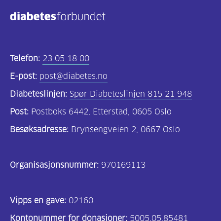
Kosthold
og
oppskrifter
(725)
Telefon:
23 05 18 00
Tilbud
E-post:
post@diabetes.no
til
Diabeteslinjen:
Spør Diabeteslinjen 815 21 948
deg
Post:
Postboks 6442, Etterstad, 0605 Oslo
(595)
Besøksadresse:
Brynsengveien 2, 0667 Oslo
Om
oss
Organisasjonsnummer:
970169113
(316)
For
Vipps en gave:
02160
helsepersonell
Kontonummer for donasjoner:
5005.05.85481
(169)