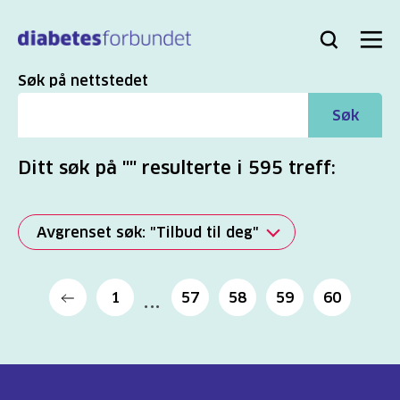
Til
hovedinnhold
Bli
Logg
Søk
Meny
medlem
inn
Søk
Søk på nettstedet
Søk
Ditt søk på "" resulterte i 595 treff:
Avgrenset søk: "Tilbud til deg"
Alle
1
57
58
59
60
(2821)
Mer
(863)