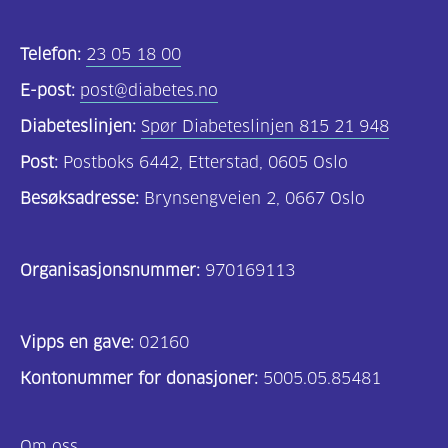
Kosthold
og
Telefon:
23 05 18 00
oppskrifter
E-post:
post@diabetes.no
(725)
Diabeteslinjen:
Spør Diabeteslinjen 815 21 948
Tilbud
Post:
Postboks 6442, Etterstad, 0605 Oslo
til
Besøksadresse:
Brynsengveien 2, 0667 Oslo
deg
(591)
Organisasjonsnummer:
970169113
Om
oss
Vipps en gave:
(316)
02160
Kontonummer for donasjoner:
5005.05.85481
For
helsepersonell
Om oss
(169)