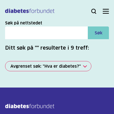
Til
hovedinnhold
Bli
Logg
Søk
Meny
medlem
inn
Søk
Søk på nettstedet
Søk
Ditt søk på "" resulterte i 9 treff:
Avgrenset søk: "Hva er diabetes?"
Alle
(2817)
Mer
(863)