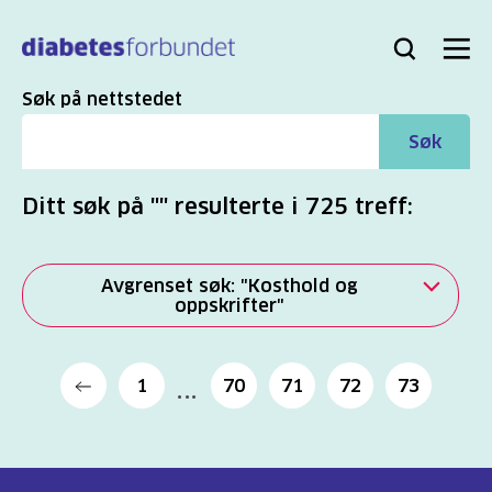
Til
hovedinnhold
Bli
Logg
Søk
Meny
medlem
inn
Søk
Søk på nettstedet
Søk
Ditt søk på "" resulterte i 725 treff:
Avgrenset søk: "Kosthold og
oppskrifter"
Alle
1
70
71
72
73
(2821)
Mer
(863)