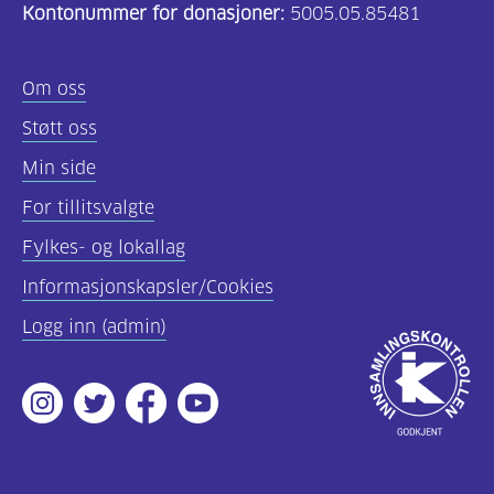
Kontonummer for donasjoner:
5005.05.85481
(169)
Felles
Om oss
innhold
Støtt oss
(68)
Min side
Diabetes
For tillitsvalgte
type
Fylkes- og lokallag
1
(56)
Informasjonskapsler/Cookies
Logg inn (admin)
Diabetes
Godkjent
type
av
2
Instagram
Twitter
Facebook
Youtube
Innsamlingsko
(19)
Hva