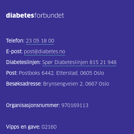
Kosthold
og
oppskrifter
(725)
Telefon:
23 05 18 00
Tilbud
E-post:
post@diabetes.no
til
Diabeteslinjen:
Spør Diabeteslinjen 815 21 948
deg
Post:
Postboks 6442, Etterstad, 0605 Oslo
(595)
Besøksadresse:
Brynsengveien 2, 0667 Oslo
Om
oss
Organisasjonsnummer:
970169113
(316)
For
Vipps en gave:
02160
helsepersonell