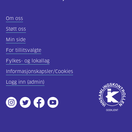
Felles
Om oss
innhold
Støtt oss
(68)
Min side
Diabetes
For tillitsvalgte
type
Fylkes- og lokallag
1
(56)
Informasjonskapsler/Cookies
Logg inn (admin)
Diabetes
Godkjent
type
av
2
Instagram
Twitter
Facebook
Youtube
Innsamlingsko
(19)
Hva
er