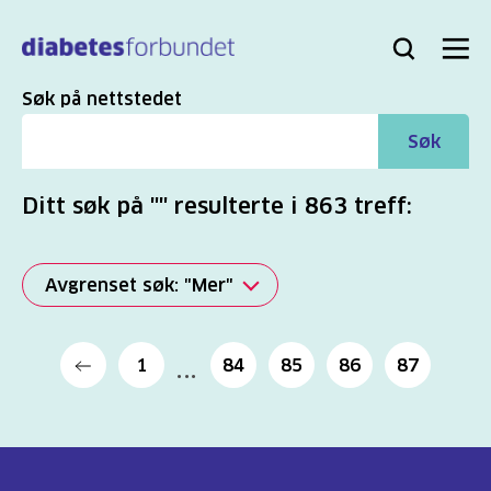
Til
hovedinnhold
Bli
Logg
Søk
Meny
medlem
inn
Søk
Søk på nettstedet
Søk
Ditt søk på "" resulterte i 863 treff:
Avgrenset søk: "Mer"
Alle
1
84
85
86
87
(2817)
Mer
(863)