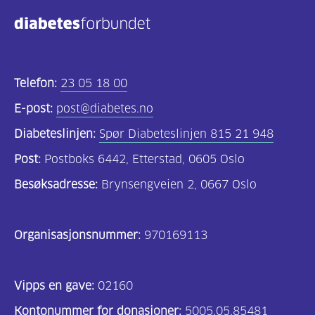
Kosthold
og
oppskrifter
(725)
Telefon:
23 05 18 00
Tilbud
E-post:
post@diabetes.no
til
Diabeteslinjen:
Spør Diabeteslinjen 815 21 948
deg
Post:
Postboks 6442, Etterstad, 0605 Oslo
(591)
Besøksadresse:
Brynsengveien 2, 0667 Oslo
Om
oss
Organisasjonsnummer:
970169113
(316)
For
Vipps en gave:
02160
helsepersonell
Kontonummer for donasjoner:
5005.05.85481
(169)