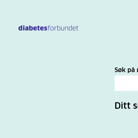
Til
hovedinnhold
Sø
Søk på 
Ditt 