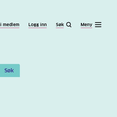
li medlem
Logg inn
Søk
Meny
Søk