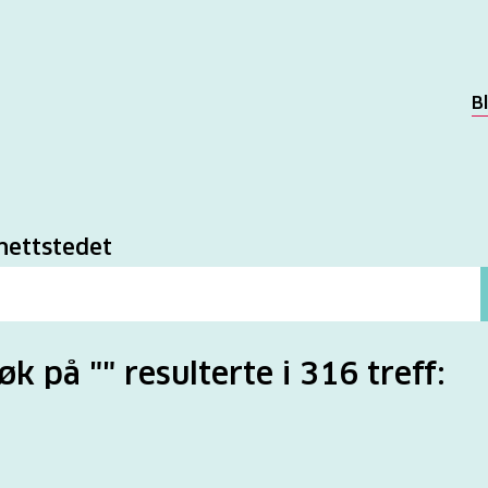
B
k
nettstedet
søk på "" resulterte i 316 treff: