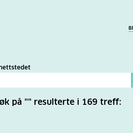
B
k
nettstedet
søk på "" resulterte i 169 treff: