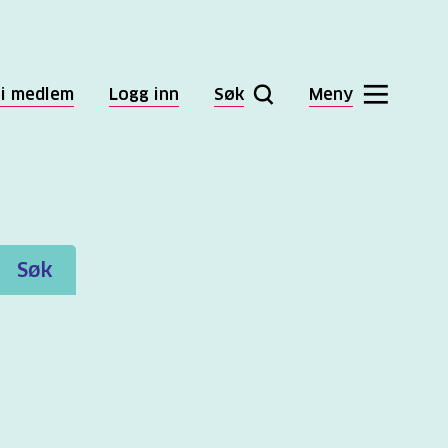
li medlem
Logg inn
Søk
Meny
Søk