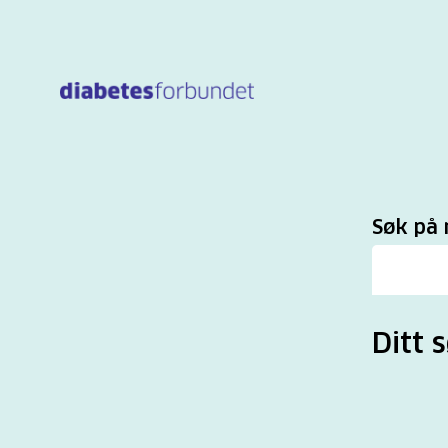
Til
hovedinnhold
Sø
Søk på 
Ditt 