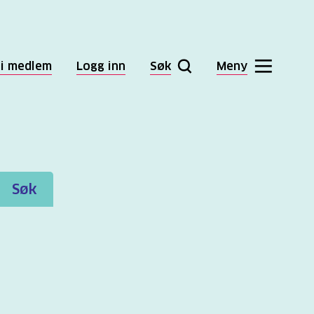
li medlem
Logg inn
Søk
Meny
Søk