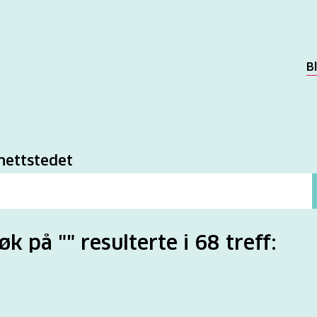
B
k
nettstedet
øk på "" resulterte i 68 treff: