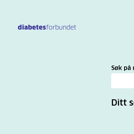
Til
hovedinnhold
Sø
Søk på 
Ditt s