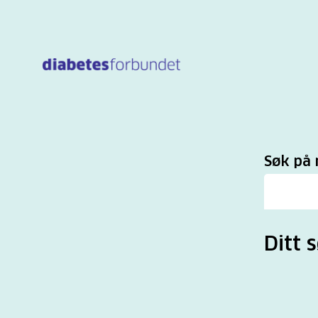
Til
hovedinnhold
Sø
Søk på 
Ditt s