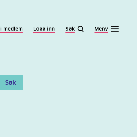
li medlem
Logg inn
Søk
Meny
Søk