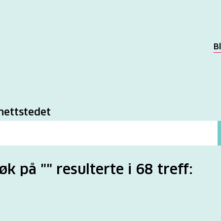
B
k
nettstedet
øk på "" resulterte i 68 treff: