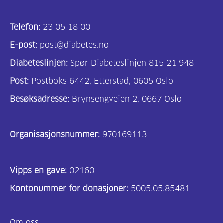
Kosthold
og
Telefon:
23 05 18 00
oppskrifter
E-post:
post@diabetes.no
(725)
Diabeteslinjen:
Spør Diabeteslinjen 815 21 948
Tilbud
Post:
Postboks 6442, Etterstad, 0605 Oslo
til
Besøksadresse:
Brynsengveien 2, 0667 Oslo
deg
(591)
Organisasjonsnummer:
970169113
Om
oss
Vipps en gave:
(316)
02160
Kontonummer for donasjoner:
5005.05.85481
For
helsepersonell
Om oss
(169)