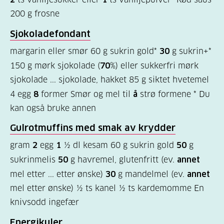
Kosthold
200 g frosne
og
Sjokoladefondant
oppskrifter
margarin eller smør 60 g sukrin gold*
30
g sukrin+*
(725)
150 g mørk sjokolade (
70
%) eller sukkerfri mørk
Tilbud
sjokolade ... sjokolade, hakket 85 g siktet hvetemel
til
4 egg
8
former Smør og mel til
å
strø formene * Du
deg
kan også bruke annen
(591)
Gulrotmuffins med smak
av
krydder
Om
gram
2
egg
1
½ dl kesam 60 g sukrin gold
50
g
oss
sukrinmelis
50
g havremel, glutenfritt (ev.
annet
(316)
mel etter ... etter ønske)
30
g mandelmel (ev.
annet
mel etter ønske) ½ ts kanel ½ ts kardemomme En
For
knivsodd ingefær
helsepersonell
Energikuler
(169)