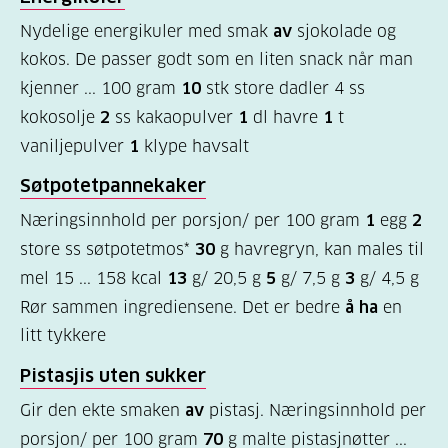
Nydelige energikuler med smak
av
sjokolade og
Felles
kokos. De passer godt som en liten snack når man
innhold
kjenner ... 100 gram
10
stk store dadler 4 ss
(68)
kokosolje
2
ss kakaopulver
1
dl havre
1
t
Diabetes
vaniljepulver
1
klype havsalt
type
Søtpotetpannekaker
1
Næringsinnhold per porsjon/ per 100 gram
1
egg
2
(56)
store ss søtpotetmos*
30
g havregryn, kan males til
Diabetes
mel 15 ... 158 kcal
13
g/ 20,5 g
5
g/ 7,5 g
3
g/ 4,5 g
Rør sammen ingrediensene. Det er bedre
å ha
en
type
litt tykkere
2
(19)
Pistasjis uten sukker
Gir den ekte smaken
av
pistasj. Næringsinnhold per
Hva
porsjon/ per 100 gram
70
g malte pistasjnøtter ...
er