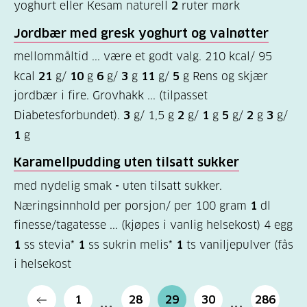
yoghurt eller Kesam naturell
2
ruter mørk
Jordbær med gresk yoghurt og valnøtter
mellommåltid ... være et godt valg. 210 kcal/ 95
kcal
21
g/
10
g
6
g/
3
g
11
g/
5
g Rens og skjær
jordbær i fire. Grovhakk ... (tilpasset
Diabetesforbundet).
3
g/ 1,5 g
2
g/
1
g
5
g/
2
g
3
g/
1
g
Karamellpudding uten tilsatt sukker
med nydelig smak
-
uten tilsatt sukker.
Næringsinnhold per porsjon/ per 100 gram
1
dl
finesse/tagatesse ... (kjøpes i vanlig helsekost) 4 egg
1
ss stevia*
1
ss sukrin melis*
1
ts vaniljepulver (fås
i helsekost
1
28
29
30
286