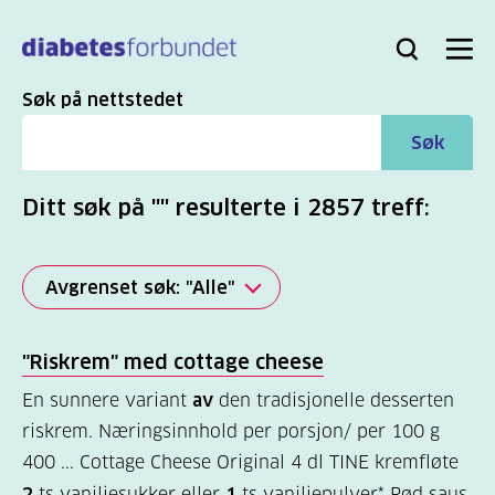
Til
hovedinnhold
Bli
Logg
Søk
Meny
medlem
inn
Søk
Søk på nettstedet
Søk
Ditt søk på "" resulterte i 2857 treff:
Avgrenset søk: "Alle"
Alle
"Riskrem" med cottage cheese
(2817)
En sunnere variant
av
den tradisjonelle desserten
Mer
riskrem. Næringsinnhold per porsjon/ per 100 g
(863)
400 ... Cottage Cheese Original 4 dl TINE kremfløte
2
ts vaniljesukker eller
1
ts vaniljepulver* Rød saus