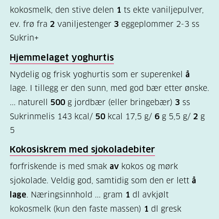
kokosmelk, den stive delen
1
ts ekte vaniljepulver,
diabetes?
ev. frø fra
2
vaniljestenger
3
eggeplommer 2-3 ss
(9)
Sukrin+
Bli
Hjemmelaget yoghurtis
medlem
Nydelig og frisk yoghurtis som er superenkel
å
(1)
lage. I tillegg er den sunn, med god bær etter ønske.
... naturell
500
g jordbær (eller bringebær)
3
ss
Sukrinmelis 143 kcal/
50
kcal 17,5 g/
6
g 5,5 g/
2
g
5
Kokosiskrem med sjokoladebiter
forfriskende is med smak
av
kokos og mørk
sjokolade. Veldig god, samtidig som den er lett
å
lage
. Næringsinnhold ... gram
1
dl avkjølt
kokosmelk (kun den faste massen)
1
dl gresk